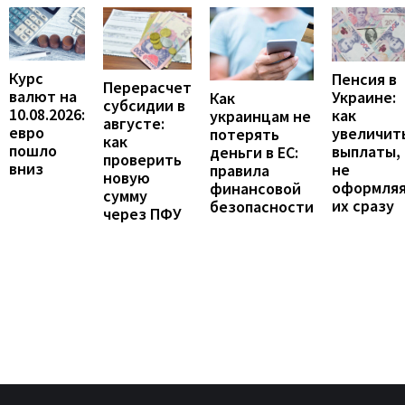
Курс
Пенсия в
Перерасчет
валют на
Украине:
Как
субсидии в
10.08.2026:
как
украинцам не
августе:
евро
увеличит
потерять
как
пошло
выплаты,
деньги в ЕС:
проверить
вниз
не
правила
новую
оформля
финансовой
сумму
их сразу
безопасности
через ПФУ