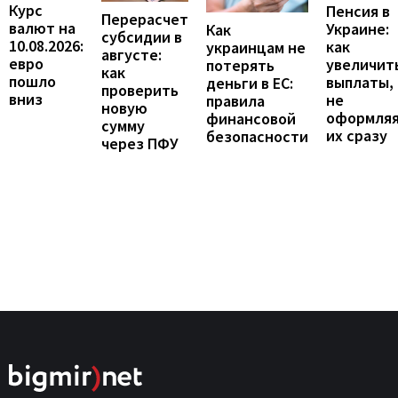
Курс
Пенсия в
Перерасчет
валют на
Украине:
Как
субсидии в
10.08.2026:
как
украинцам не
августе:
евро
увеличит
потерять
как
пошло
выплаты,
деньги в ЕС:
проверить
вниз
не
правила
новую
оформля
финансовой
сумму
их сразу
безопасности
через ПФУ