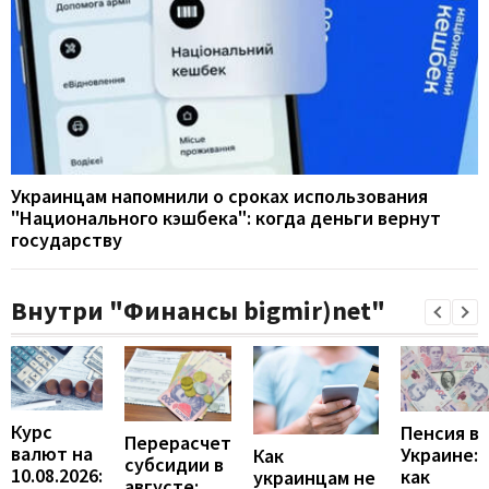
Украинцам напомнили о сроках использования
"Национального кэшбека": когда деньги вернут
государству
Внутри "Финансы bigmir)net"
Курс
Пенсия в
Перерасчет
валют на
Украине:
Как
субсидии в
10.08.2026:
как
украинцам не
августе: