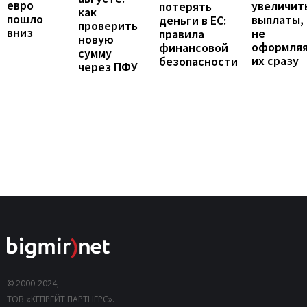
евро
увеличит
потерять
как
пошло
выплаты,
деньги в ЕС:
проверить
вниз
не
правила
новую
оформля
финансовой
сумму
их сразу
безопасности
через ПФУ
© 2000-2024,
ТОВ «КЕПРЕЙТ ПАРТНЕРС».