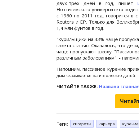
двух-трех дней в год, пишет
Ноттигемского университета подыт
с 1960 по 2011 год, говорится в 
Reuters и EP. Только для Великоб
1,4 млн фунтов в год.
"Курильщики на 33% чаще пропуска
газета статью. Оказалось, что де
чаще пропускают школу. "Пассивно
различным заболеваниям", - напоми
Напомним, пассивное курение при
дым сказывается на интеллекте детей.
ЧИТАЙТЕ ТАКЖЕ:
Названа главна
Читайт
Теги:
сигареты
карьера
курение