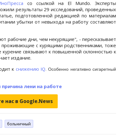
ИноПресса
со ссылкой на El Mundo. Эксперты
ожили результаты 29 исследований, проведенных
статье, подготовленной редакцией по материалам
ритании убытки от невыхода на работу составляют
ют рабочие дни, чем некурящие", - пересказывает
ти, проживающие с курящими родственниками, тоже
е курение связывают к повышенной склонностью к
нает издание.
водит к
снижению
IQ
. Особенно негативно сигаретный
я причина лени на работе
е нас в Google.News
больничный