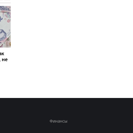
ак
Проезд по 30 грн в
Выплата 3100 грн ко
 не
Киеве: почему
Дню Независимости
работники с низкими
кому нужно подать
зарплатами уходят с
заявление в ПФУ
работы
Финансы