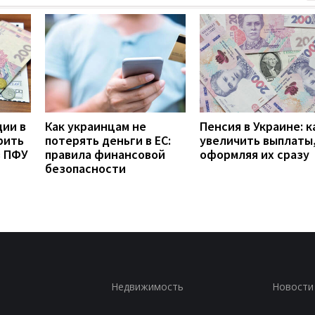
дии в
Как украинцам не
Пенсия в Украине: к
рить
потерять деньги в ЕС:
увеличить выплаты,
з ПФУ
правила финансовой
оформляя их сразу
безопасности
Недвижимость
Новости