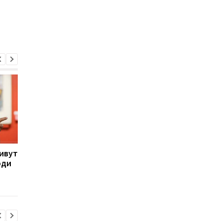
ивут
Рынок нелегальных
Новая маркировка
юди
сигарет в Украине снова
алкоголя и сигарет в
растет — исследование
Украине с 2026 года 
что изменится