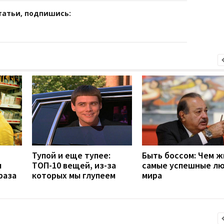
татьи, подпишись:
Тупой и еще тупее:
Быть боссом: Чем ж
ы
ТОП-10 вещей, из-за
самые успешные л
раза
которых мы глупеем
мира