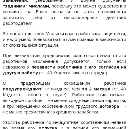
Вы можете задать свой вопрос, отправив письмо на
"задними" числами,
поскольку это может существенно
адрес
bigmir-auto@kpmedia.ua
повлиять на Ваши права и не дать возможности
защитить себя от неправомерных действий
работодателя.
Законодательством Украины права работника защищены,
и надо умело пользоваться этими правами в зависимости
от сложившейся ситуации.
При ликвидации предприятия или сокращении штата
работников увольнение допускается, только если
невозможно
перевести работника с его согласия на
другую работу
(ст. 40 Кодекса законов о труде).
О предстоящем сокращении работника
предупреждают
не позднее, чем
за 2 месяца
(ст. 49
Кодекса законов о труде). Работнику выплачивают
выходное пособие – не менее среднемесячной зарплаты,
а при нарушении собственником трудового договора -
не менее трехмесячного среднего заработка.
Уволить работника по инициативе собственника нельзя
во время его
отпуска
и в период его временной