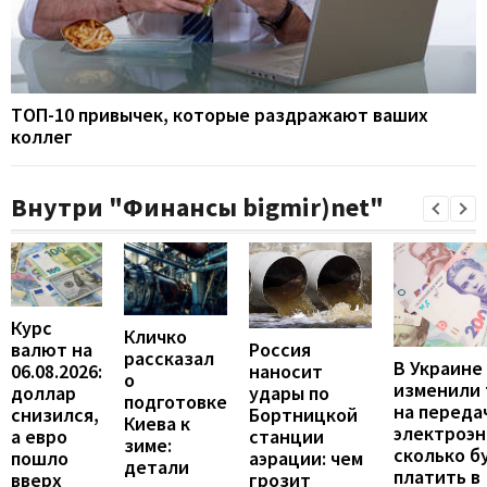
ТОП-10 привычек, которые раздражают ваших
коллег
Внутри "Финансы bigmir)net"
Курс
Кличко
валют на
Россия
рассказал
В Украине
06.08.2026:
наносит
о
изменили
доллар
удары по
подготовке
на переда
снизился,
Бортницкой
Киева к
электроэн
а евро
станции
зиме:
сколько б
пошло
аэрации: чем
детали
платить в
вверх
грозит