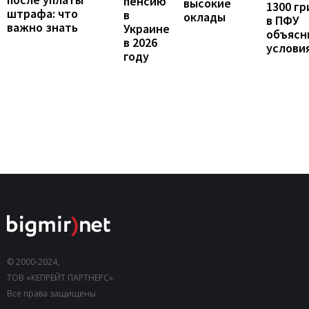
пенсию
высокие
1300 гр
штрафа: что
в
оклады
в ПФУ
важно знать
Украине
объясн
в 2026
услови
году
© 2000-2024,
ТОВ «КЕПРЕЙТ ПАРТНЕРС».
Все права защищены.