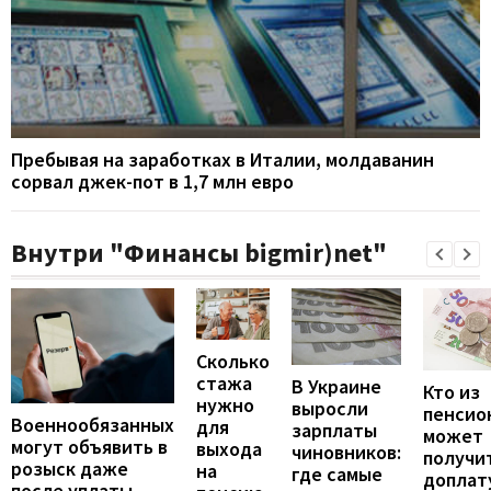
Пребывая на заработках в Италии, молдаванин
сорвал джек-пот в 1,7 млн евро
Внутри "Финансы bigmir)net"
Сколько
стажа
В Украине
Кто из
нужно
выросли
пенсио
Военнообязанных
для
зарплаты
может
могут объявить в
выхода
чиновников:
получи
розыск даже
на
где самые
доплат
после уплаты