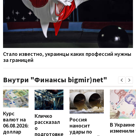
Стало известно, украинцы каких профессий нужны
за границей
Внутри "Финансы bigmir)net"
Курс
Кличко
валют на
Россия
рассказал
В Украине
06.08.2026:
наносит
о
изменили
доллар
удары по
подготовке