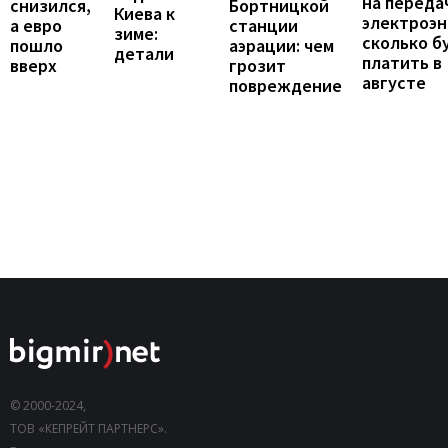
на переда
снизился,
Бортницкой
Киева к
электроэн
а евро
станции
зиме:
сколько б
пошло
аэрации: чем
детали
платить в
вверх
грозит
августе
повреждение
© 2000-2024,
ТОВ «КЕПРЕЙТ ПАРТНЕРС».