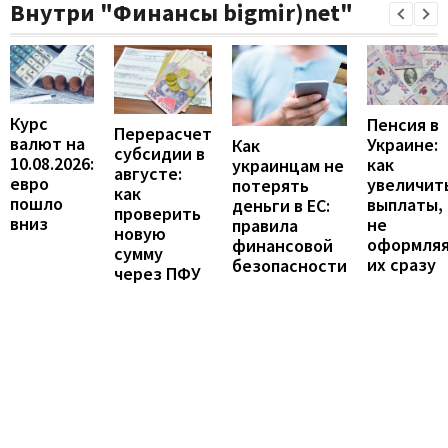
Внутри "Финансы bigmir)net"
Курс
Пенсия в
Перерасчет
валют на
Украине:
Как
субсидии в
10.08.2026:
как
украинцам не
августе:
евро
увеличит
потерять
как
пошло
выплаты,
деньги в ЕС:
проверить
вниз
не
правила
новую
оформля
финансовой
сумму
их сразу
безопасности
через ПФУ