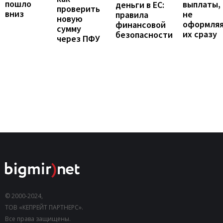
пошло
выплаты,
деньги в ЕС:
проверить
вниз
не
правила
новую
оформля
финансовой
сумму
их сразу
безопасности
через ПФУ
© 2000-2024,
ТОВ «КЕПРЕЙТ ПАРТНЕРС».
Все права защищены.