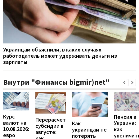
Украинцам объяснили, в каких случаях
работодатель может удерживать деньги из
зарплаты
Внутри "Финансы bigmir)net"
Курс
Пенсия в
Перерасчет
валют на
Украине:
Как
субсидии в
10.08.2026:
как
украинцам не
августе:
евро
увеличит
потерять
как