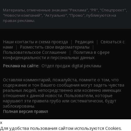
Материалы, отмеченные знаками "Реклама", "PR", "Спецпроект",
"Новости компаний", "Актуально", "Промо", публикуются на
правах рекламы.
Наши контакты и схема проезда
|
Редакция
|
Связаться с
нами
|
Разместить свои видеоматериалы
|
Пользовательское Соглашение
|
Политика в сфере
конфиденциальности и персональных данных
Реклама на сайте:
Отдел продаж digital рекламы
Оставляя комментарий, пожалуйста, помните о том, что
содержание и тон Вашего сообщения могут задеть чувства
реальных людей, непосредственно или косвенно имеющих
отношение к данной новости. Пользователи, которые
нарушают эти правила грубо или систематически, будут
заблокированы.
Полная версия правил
x
Для удобства пользования сайтом используются Cookies.