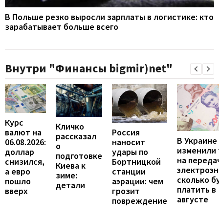
В Польше резко выросли зарплаты в логистике: кто
зарабатывает больше всего
Внутри "Финансы bigmir)net"
Курс
Кличко
валют на
Россия
рассказал
В Украине
06.08.2026:
наносит
о
изменили
доллар
удары по
подготовке
на переда
снизился,
Бортницкой
Киева к
электроэн
а евро
станции
зиме:
сколько б
пошло
аэрации: чем
детали
платить в
вверх
грозит
августе
повреждение