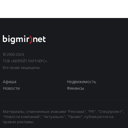
© 2000-2024,
ТОВ «КЕПРЕЙТ ПАРТНЕРС».
Все права защищены.
Афиша
Недвижимость
Новости
Финансы
Материалы, отмеченные знаками "Реклама", "PR", "Спецпроект",
"Новости компаний", "Актуально", "Промо", публикуются на
правах рекламы.