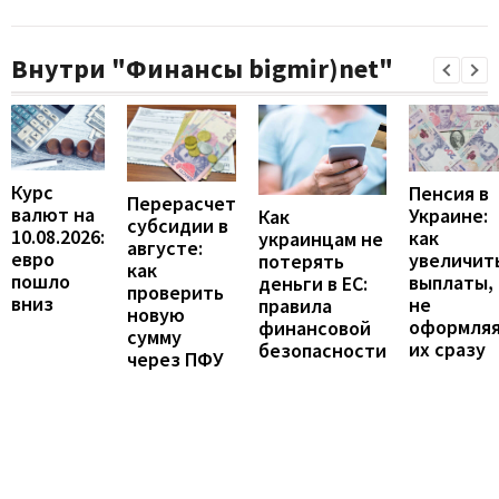
Внутри "Финансы bigmir)net"
Курс
Пенсия в
Перерасчет
валют на
Украине:
Как
субсидии в
10.08.2026:
как
украинцам не
августе:
евро
увеличит
потерять
как
пошло
выплаты,
деньги в ЕС:
проверить
вниз
не
правила
новую
оформля
финансовой
сумму
их сразу
безопасности
через ПФУ