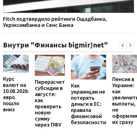
Fitch подтвердило рейтинги Ощадбанка,
Укрэксимбанка и Сенс Банка
Внутри "Финансы bigmir)net"
Курс
Пенсия в
Перерасчет
валют на
Украине:
Как
субсидии в
10.08.2026:
как
украинцам не
августе:
евро
увеличит
потерять
как
пошло
выплаты,
деньги в ЕС:
проверить
вниз
не
правила
новую
оформля
финансовой
сумму
их сразу
безопасности
через ПФУ