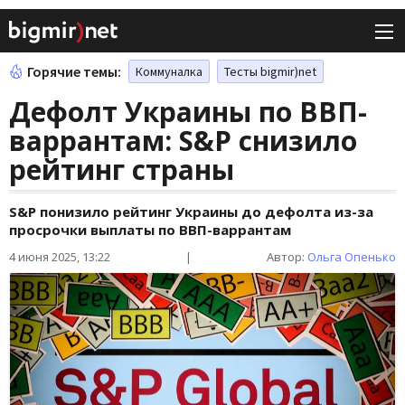
Горячие темы:
Коммуналка
Тесты bigmir)net
Дефолт Украины по ВВП-
варрантам: S&P снизило
рейтинг страны
S&P понизило рейтинг Украины до дефолта из-за
просрочки выплаты по ВВП-варрантам
4 июня 2025, 13:22
|
Автор:
Ольга Опенько