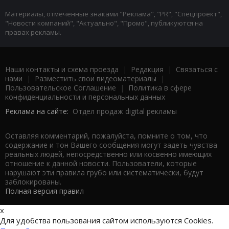
Материалы, отмеченные знаками "Реклама", "PR", "Спецпроект",
"Новости компаний", "Актуально", "Промо", публикуются на
правах рекламы.
Наши контакты и схема проезда
|
Редакция
|
Связаться с
нами
|
Разместить свои видеоматериалы
|
Пользовательское Соглашение
|
Политика в сфере
конфиденциальности и персональных данных
Реклама на сайте:
Отдел продаж digital рекламы
Оставляя комментарий, пожалуйста, помните о том, что
содержание и тон Вашего сообщения могут задеть чувства
реальных людей, непосредственно или косвенно имеющих
отношение к данной новости. Пользователи, которые
нарушают эти правила грубо или систематически, будут
заблокированы.
Полная версия правил
x
Для удобства пользования сайтом используются Cookies.