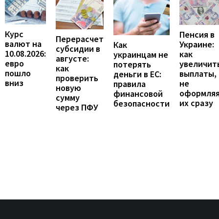
Курс
Пенсия в
Перерасчет
валют на
Украине:
Как
субсидии в
10.08.2026:
как
украинцам не
августе:
евро
увеличит
потерять
как
пошло
выплаты,
деньги в ЕС:
проверить
вниз
не
правила
новую
оформля
финансовой
сумму
их сразу
безопасности
через ПФУ