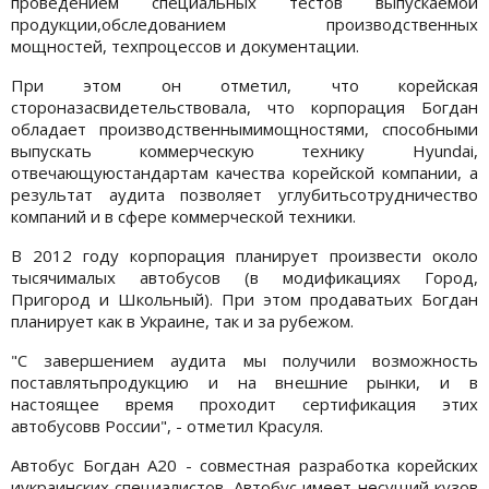
проведением специальных тестов выпускаемой
продукции,обследованием производственных
мощностей, техпроцессов и документации.
При этом он отметил, что корейская
стороназасвидетельствовала, что корпорация Богдан
обладает производственнымимощностями, способными
выпускать коммерческую технику Hyundai,
отвечающуюстандартам качества корейской компании, а
результат аудита позволяет углубитьсотрудничество
компаний и в сфере коммерческой техники.
В 2012 году корпорация планирует произвести около
тысячималых автобусов (в модификациях Город,
Пригород и Школьный). При этом продаватьих Богдан
планирует как в Украине, так и за рубежом.
"С завершением аудита мы получили возможность
поставлятьпродукцию и на внешние рынки, и в
настоящее время проходит сертификация этих
автобусовв России", - отметил Красуля.
Автобус Богдан А20 - совместная разработка корейских
иукраинских специалистов. Автобус имеет несущий кузов