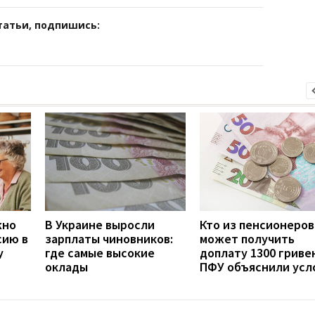
татьи, подпишись:
жно
В Украине выросли
Кто из пенсионеров
сию в
зарплаты чиновников:
может получить
у
где самые высокие
доплату 1300 гривен
оклады
ПФУ объяснили усл