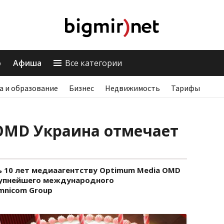
о
Афиша
Все категории
а и образование
Бизнес
Недвижимость
Тарифы
OMD Украина отмечает
ь 10 лет медиаагентству Optimum Media OMD
рупнейшего международного
mnicom Group