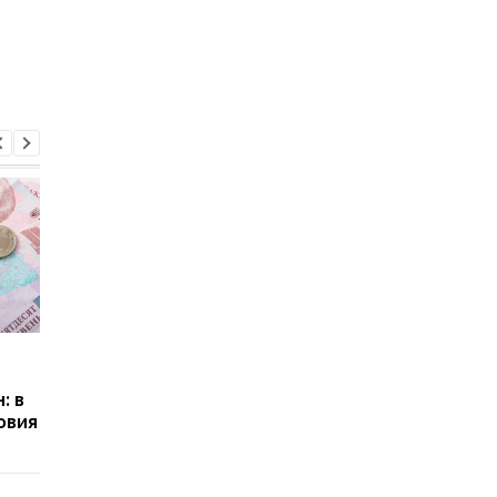
Пенсии для украинцев в
Банки усилили
Польше: кто может
контроль переводов:
: в
получать выплаты
какие операции мог
овия
заблокировать карт