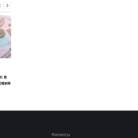
Пенсии для украинцев в
Банки усилили
Польше: кто может
контроль переводов:
: в
получать выплаты
какие операции мог
овия
заблокировать карт
Финансы