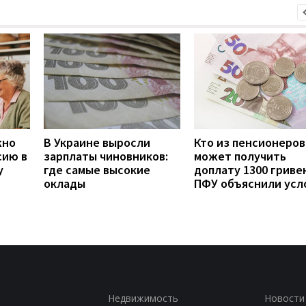
жно
В Украине выросли
Кто из пенсионеров
сию в
зарплаты чиновников:
может получить
у
где самые высокие
доплату 1300 гривен
оклады
ПФУ объяснили усл
Недвижимость
Новости