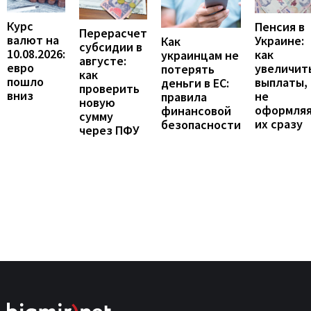
Курс
Пенсия в
Перерасчет
валют на
Украине:
Как
субсидии в
10.08.2026:
как
украинцам не
августе:
евро
увеличит
потерять
как
пошло
выплаты,
деньги в ЕС:
проверить
вниз
не
правила
новую
оформля
финансовой
сумму
их сразу
безопасности
через ПФУ