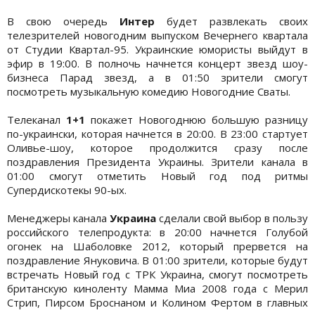
В свою очередь
Интер
будет развлекать своих
телезрителей новогодним выпуском Вечернего квартала
от Студии Квартал-95. Украинские юмористы выйдут в
эфир в 19:00. В полночь начнется концерт звезд шоу-
бизнеса Парад звезд, а в 01:50 зрители смогут
посмотреть музыкальную комедию Новогодние Сваты.
Телеканал
1+1
покажет Новогоднюю большую разницу
по-украински, которая начнется в 20:00. В 23:00 стартует
Оливье-шоу, которое продолжится сразу после
поздравления Президента Украины. Зрители канала в
01:00 смогут отметить Новый год под ритмы
Супердискотекы 90-ых.
Менеджеры канала
Украина
сделали свой выбор в пользу
российского телепродукта: в 20:00 начнется Голубой
огонек на Шаболовке 2012, который прервется на
поздравление Януковича. В 01:00 зрители, которые будут
встречать Новый год с ТРК Украина, смогут посмотреть
британскую киноленту Мамма Миа 2008 года с Мерил
Стрип, Пирсом Броснаном и Колином Фертом в главных