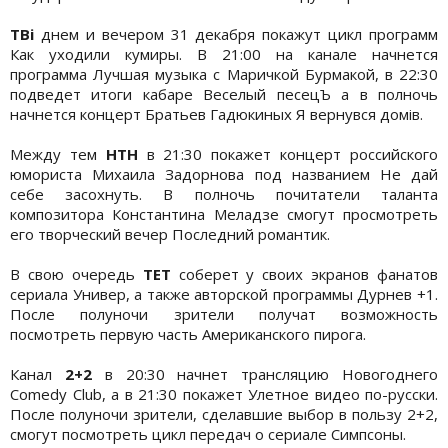
ТВі
днем и вечером 31 декабря покажут цикл программ
Как уходили кумиры. В 21:00 на канале начнется
программа Лучшая музыка с Маричкой Бурмакой, в 22:30
подведет итоги кабаре Веселый песецЪ а в полночь
начнется концерт Братьев Гадюкиных Я вернувся домів.
Между тем
НТН
в 21:30 покажет концерт российского
юмориста Михаила Задорнова под названием Не дай
себе засохнуть. В полночь почитатели таланта
композитора Константина Меладзе смогут просмотреть
его творческий вечер Последний романтик.
В свою очередь
ТЕТ
соберет у своих экранов фанатов
сериала Универ, а также авторской программы Дурнев +1.
После полуночи зрители получат возможность
посмотреть первую часть Американского пирога.
Канал
2+2
в 20:30 начнет трансляцию Новогоднего
Comedy Club, а в 21:30 покажет Улетное видео по-русски.
После полуночи зрители, сделавшие выбор в пользу 2+2,
смогут посмотреть цикл передач о сериале Симпсоны.