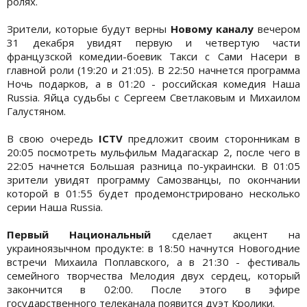
ролях.
Зрители, которые будут верны
Новому каналу
вечером
31 декабря увидят первую и четвертую части
французской комедии-боевик Такси с Сами Насери в
главной роли (19:20 и 21:05). В 22:50 начнется программа
Ночь подарков, а в 01:20 - российская комедия Наша
Russia. Яйца судьбы с Сергеем Светлаковым и Михаилом
Галустяном.
В свою очередь
ICTV
предложит своим сторонникам в
20:05 посмотреть мульфильм Мадагаскар 2, после чего в
22:05 начнется Большая разница по-украински. В 01:05
зрители увидят программу Самозванцы, по окончании
которой в 01:55 будет продемонстрировано несколько
серии Наша Russia.
Первый Национальный
сделает акцент на
украиноязычном продукте: в 18:50 начнутся Новогодние
встречи Михаила Поплавского, а в 21:30 - фестиваль
семейного творчества Мелодия двух сердец, который
закончится в 02:00. После этого в эфире
государственного телеканала появится дуэт Кролики.