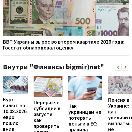
ВВП Украины вырос во втором квартале 2026 года:
Госстат обнародовал оценку
Внутри "Финансы bigmir)net"
Курс
Пенсия в
Перерасчет
валют на
Украине:
Как
субсидии в
10.08.2026:
как
украинцам не
августе:
евро
увеличит
потерять
как
пошло
выплаты,
деньги в ЕС:
проверить
вниз
не
правила
новую