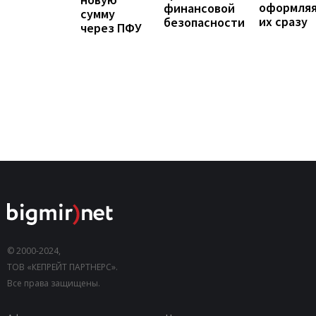
оформля
финансовой
сумму
их сразу
безопасности
через ПФУ
© 2000-2024,
ТОВ «КЕПРЕЙТ ПАРТНЕРС».
Все права защищены.