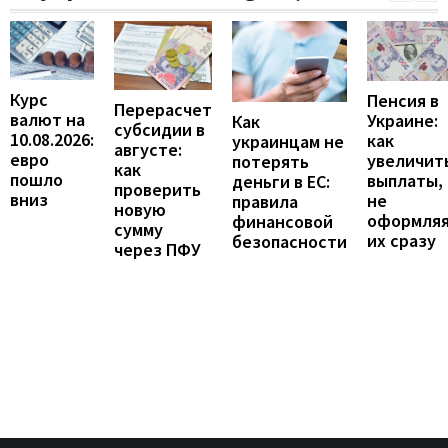
Курс
Пенсия в
Перерасчет
валют на
Украине:
Как
субсидии в
10.08.2026:
как
украинцам не
августе:
евро
увеличит
потерять
как
пошло
выплаты,
деньги в ЕС:
проверить
вниз
не
правила
новую
оформля
финансовой
сумму
их сразу
безопасности
через ПФУ