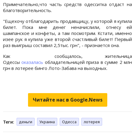
Примечательно,что часть средств одесситка отдаст на
благотворительность.
"Ещехочу отблагодарить продавщицу, у которой я купила
билет. Пока мне денег неначислили, отнесу ей
шампанское и конфеты, а там посмотрим. Кстати, именно
изее рук я купила уже второй счастливый билет! Первый
раз выигрыш составил 2,5тыс. грн", - признается она.
Как сообщалось, жительница
Одессы
оказалась
обладательницей приза в сумме 2 млн
грн в лотерее бинго Лото-Забава на выходных.
Читайте нас в Google.News
Теги:
деньги
Украина
Одесса
лотерея