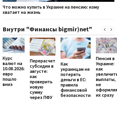
Что можно купить в Украине на пенсию: кому
хватает на жизнь
Внутри "Финансы bigmir)net"
Курс
Пенсия в
Перерасчет
валют на
Украине:
Как
субсидии в
10.08.2026:
как
украинцам не
августе:
евро
увеличит
потерять
как
пошло
выплаты,
деньги в ЕС:
проверить
вниз
не
правила
новую
оформля
финансовой
сумму
их сразу
безопасности
через ПФУ