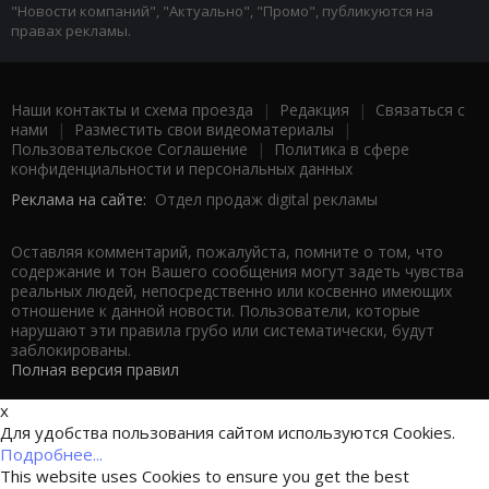
"Новости компаний", "Актуально", "Промо", публикуются на
правах рекламы.
Наши контакты и схема проезда
|
Редакция
|
Связаться с
нами
|
Разместить свои видеоматериалы
|
Пользовательское Соглашение
|
Политика в сфере
конфиденциальности и персональных данных
Реклама на сайте:
Отдел продаж digital рекламы
Оставляя комментарий, пожалуйста, помните о том, что
содержание и тон Вашего сообщения могут задеть чувства
реальных людей, непосредственно или косвенно имеющих
отношение к данной новости. Пользователи, которые
нарушают эти правила грубо или систематически, будут
заблокированы.
Полная версия правил
x
Для удобства пользования сайтом используются Cookies.
Подробнее...
This website uses Cookies to ensure you get the best