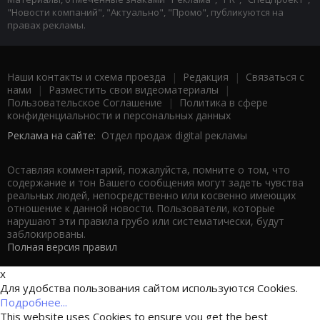
"Новости компаний", "Актуально", "Промо", публикуются на
правах рекламы.
Наши контакты и схема проезда
|
Редакция
|
Связаться с
нами
|
Разместить свои видеоматериалы
|
Пользовательское Соглашение
|
Политика в сфере
конфиденциальности и персональных данных
Реклама на сайте:
Отдел продаж digital рекламы
Оставляя комментарий, пожалуйста, помните о том, что
содержание и тон Вашего сообщения могут задеть чувства
реальных людей, непосредственно или косвенно имеющих
отношение к данной новости. Пользователи, которые
нарушают эти правила грубо или систематически, будут
заблокированы.
Полная версия правил
x
Для удобства пользования сайтом используются Cookies.
Подробнее...
This website uses Cookies to ensure you get the best