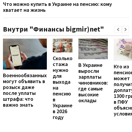
Что можно купить в Украине на пенсию: кому
хватает на жизнь
Внутри "Финансы bigmir)net"
Сколько
стажа
В Украине
Кто из
нужно
выросли
пенсио
Военнообязанных
для
зарплаты
может
могут объявить в
выхода
чиновников:
получи
розыск даже
на
где самые
доплат
после уплаты
пенсию
высокие
1300 гр
штрафа: что
в
оклады
в ПФУ
важно знать
Украине
объясн
в 2026
услови
году