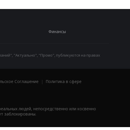
Финансы
аний", "Актуально", "Промо", публикуются на правах
льское Соглашение
|
Политика в сфере
реальных людей, непосредственно или косвенно
ут заблокированы.