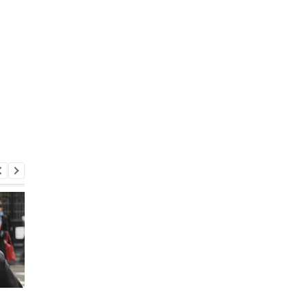
т
Украинцы чаще ходят в
В Киеве летние