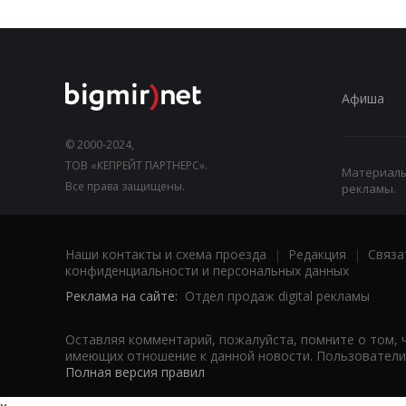
Афиша
© 2000-2024,
ТОВ «КЕПРЕЙТ ПАРТНЕРС».
Материалы,
Все права защищены.
рекламы.
Наши контакты и схема проезда
|
Редакция
|
Связа
конфиденциальности и персональных данных
Реклама на сайте:
Отдел продаж digital рекламы
Оставляя комментарий, пожалуйста, помните о том, 
имеющих отношение к данной новости. Пользователи,
Полная версия правил
x