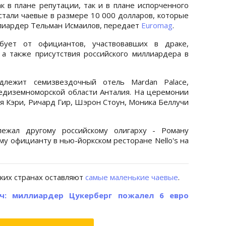
к в плане репутации, так и в плане испорченного
стали чаевые в размере 10 000 долларов, которые
ллиардер Тельман Исмаилов, передает
Euromag
.
бует от официантов, участвовавших в драке,
а также присутствия российского миллиардера в
длежит семизвездочный отель Mardan Palace,
редиземноморской области Анталия. На церемонии
я Кэри, Ричард Гир, Шэрон Стоун, Моника Беллучи
ежал другому российскому олигарху - Роману
му официанту в нью-йоркском ресторане Nello's на
аких странах оставляют
самые маленькие чаевые
.
ч: миллиардер Цукерберг пожалел 6 евро