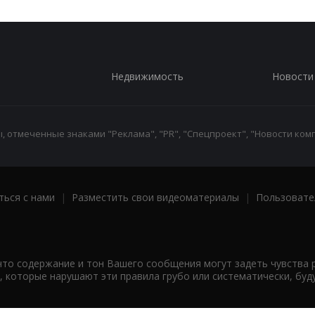
Недвижимость
Новости
 отмеченные знаками "Реклама", "PR", "Спецпроект", "Новости комп
ться с нами
|
Разместить свои видеоматериалы
|
Пользовате
что содержание и тон Вашего сообщения могут задеть чувства 
 которые нарушают эти правила грубо или систематически, буд