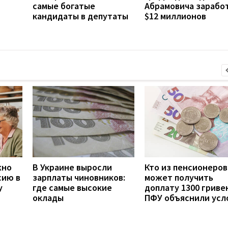
самые богатые
Абрамовича зарабо
кандидаты в депутаты
$12 миллионов
жно
В Украине выросли
Кто из пенсионеров
сию в
зарплаты чиновников:
может получить
у
где самые высокие
доплату 1300 гривен
оклады
ПФУ объяснили усл