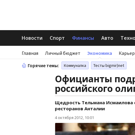
Новости
Спорт
Финансы
Авто
Техн
Главная
Личный бюджет
Экономика
Карьер
Горячие темы:
Коммуналка
Тесты bigmir)net
Официанты подр
российского оли
Щедрость Тельмана Исмаилова с
ресторанов Анталии
4 октября 2012, 10:01