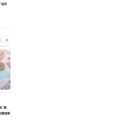
тал
рестораны: что
площадки ресторан
происходит на рынке
начнут работать с 1
общественного
марта
питания
Пенсии для украинцев в
Банки усилили
Польше: кто может
контроль переводов:
: в
получать выплаты
какие операции мог
овия
заблокировать карт