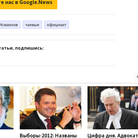
е нас в Google.News
 Исмаилов
чаевые
официант
татьи, подпишись:
Выборы-2012: Названы
Цифра дня. Адвока