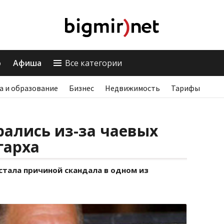
о
Афиша
Все категории
а и образование
Бизнес
Недвижимость
Тарифы
ались из-за чаевых
гарха
тала причиной скандала в одном из