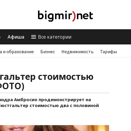
о
Афиша
Все категории
а и образование
Бизнес
Недвижимость
Тарифы
тгальтер стоимостью
ФОТО)
андра Амбросио продемонстрирует на
t бюстгальтер стоимостью два с половиной