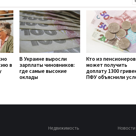
жно
В Украине выросли
Кто из пенсионеров
сию в
зарплаты чиновников:
может получить
у
где самые высокие
доплату 1300 гривен
оклады
ПФУ объяснили усл
Недвижимость
Новости