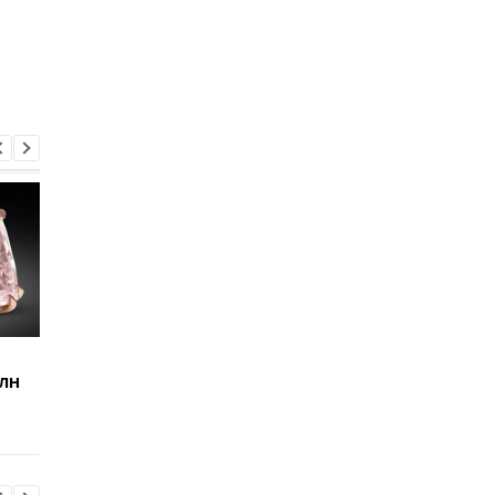
Сколько миллионов
В США показали
млн
заработали украинские
бюстгальтер за
модели OnlyFans за три
миллион долларов
года