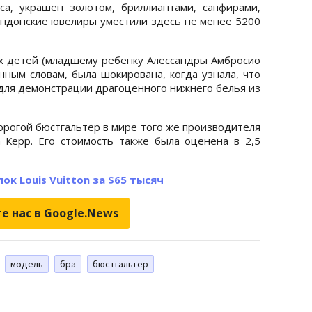
са, украшен золотом, бриллиантами, сапфирами,
ондонские ювелиры уместили здесь не менее 5200
х детей (младшему ребенку Алессандры Амбросио
енным словам, была шокирована, когда узнала, что
е для демонстрации драгоценного нижнего белья из
орогой бюстгальтер в мире того же производителя
Керр. Его стоимость также была оценена в 2,5
ок Louis Vuitton за $65 тысяч
е нас в Google.News
модель
бра
бюстгальтер