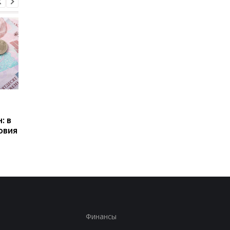
Пенсии для украинцев в
Банки усилили
Польше: кто может
контроль переводов:
: в
получать выплаты
какие операции мог
овия
заблокировать карт
Финансы