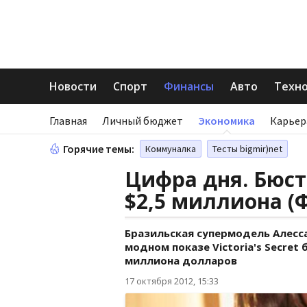
Новости
Спорт
Финансы
Авто
Техн
Главная
Личный бюджет
Экономика
Карьер
Горячие темы:
Коммуналка
Тесты bigmir)net
Цифра дня. Бюс
$2,5 миллиона (
Бразильская супермодель Алесс
модном показе Victoria's Secre
миллиона долларов
17 октября 2012, 15:33