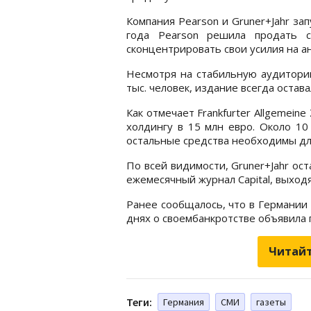
Компания Pearson и Gruner+Jahr зап
года Pearson решила продать с
сконцентрировать свои усилия на а
Несмотря на стабильную аудиторию
тыс. человек, издание всегда остав
Как отмечает Frankfurter Allgemein
холдингу в 15 млн евро. Около 10
остальные средства необходимы для
По всей видимости, Gruner+Jahr ос
ежемесячный журнал Capital, выход
Ранее сообщалось, что в Германии
днях о своембанкротстве объявила г
Читайт
Теги:
Германия
СМИ
газеты