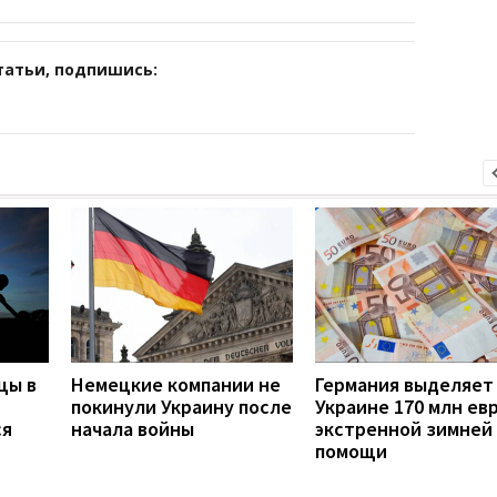
татьи, подпишись:
цы в
Немецкие компании не
Германия выделяет
покинули Украину после
Украине 170 млн ев
ся
начала войны
экстренной зимней
помощи