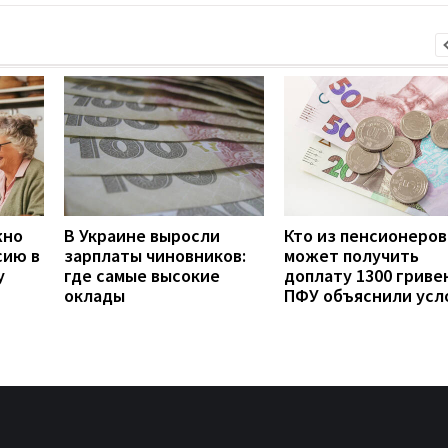
жно
В Украине выросли
Кто из пенсионеров
сию в
зарплаты чиновников:
может получить
у
где самые высокие
доплату 1300 гривен
оклады
ПФУ объяснили усл