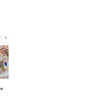
В Германии решили
В Германии призвали
ро
сократить соцвыплаты
ограничить выезд
украинцам: кого
украинских мужчин
коснутся новые правила