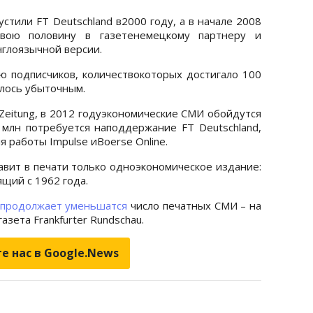
устили FT Deutschland в2000 году, а в начале 2008
вою половину в газетенемецкому партнеру и
нглоязычной версии.
 подписчиков, количествокоторых достигало 100
алось убыточным.
e Zeitung, в 2012 годуэкономические СМИ обойдутся
 млн потребуется наподдержание FT Deutschland,
 работы Impulse иBoerse Online.
тавит в печати только одноэкономическое издание:
ящий с 1962 года.
продолжает уменьшатся
число печатных СМИ – на
азета Frankfurter Rundschau.
е нас в Google.News