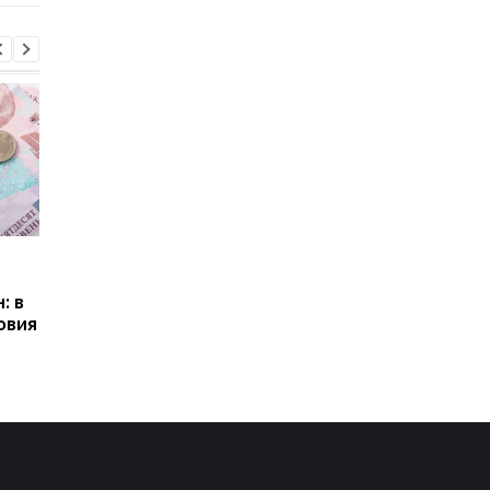
Пенсии для украинцев в
Банки усилили
Польше: кто может
контроль переводов:
: в
получать выплаты
какие операции мог
овия
заблокировать карт