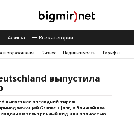
о
Афиша
Все категории
а и образование
Бизнес
Недвижимость
Тарифы
Deutschland выпустила
р
land выпустила последний тираж.
принадлежащей Gruner + Jahr, в ближайшее
 издание в электронный вид или полностью