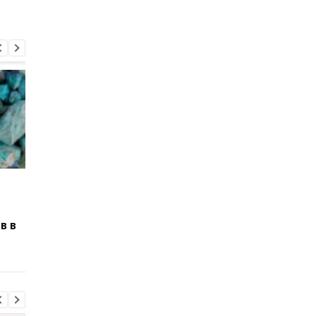
Французов хотят
Скандал с
обязать работать семь
инвалидностями в
часов в год без оплаты
Украине: начались
в в
увольнения