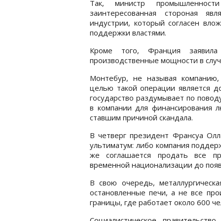
Так, министр промышленност
заинтересованная стороная явл
индустрии, который согласен вло
поддержки властями.
Кроме того, Франция заявила
производственные мощности в случа
Монтебур, не называя компанию
целью такой операции является д
государство раздумывает по повод
в компании для финансирования л
ставшим причиной скандала.
В четверг президент Франсуа Олла
ультиматум: либо компания поддер
же соглашается продать все пр
временной национализации до появ
В свою очередь, металлургическа
остановленные печи, а не все про
границы, где работает около 600 ч
Социалистическое правительств