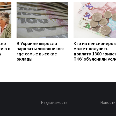
жно
В Украине выросли
Кто из пенсионеров
сию в
зарплаты чиновников:
может получить
у
где самые высокие
доплату 1300 гривен
оклады
ПФУ объяснили усл
Недвижимость
Новости