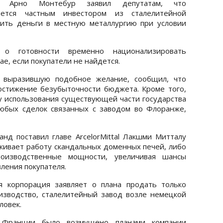
и Арно Монтебур заявил депутатам, что
яется частным инвестором из сталелитейной
жить деньги в местную металлургию при условии
 о готовности временно национализировать
е, если покупатели не найдется.
, выразившую подобное желание, сообщил, что
остижение безубыточности бюджета. Кроме того,
у использования существующей части государства
юбых сделок связанных с заводом во Флоранже,
нд поставил главе ArcelorMittal Лакшми Митталу
живает работу скандальных доменных печей, либо
оизводственные мощности, увеличивая шансы
ления покупателя.
я корпорация заявляет о плана продать только
изводство, сталелитейный завод возле немецкой
еловек.
о Франции было возмущено планами компании