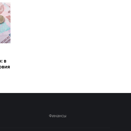
Пенсии для украинцев в
Банки усилили
Польше: кто может
контроль переводов:
: в
получать выплаты
какие операции мог
овия
заблокировать карт
Финансы