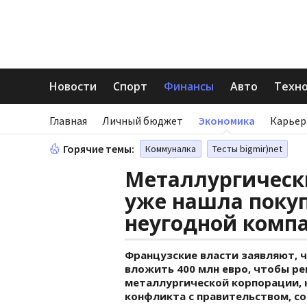
Новости
Спорт
Финансы
Авто
Техн
Главная
Личный бюджет
Экономика
Карьер
Горячие темы:
Коммуналка
Тесты bigmir)net
Металлургическ
уже нашла поку
неугодной комп
Французские власти заявляют, 
вложить 400 млн евро, чтобы р
металлургической корпорации, 
конфликта с правительством, со