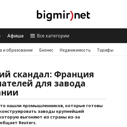
о
Афиша
Все категории
а и образование
Бизнес
Недвижимость
Тарифы
ий скандал: Франция
пателей для завода
ании
что нашли промышленников, которые готовы
еконструировать заводы крупнейшей
которую выгоняют из страны из-за
общает Reuters.