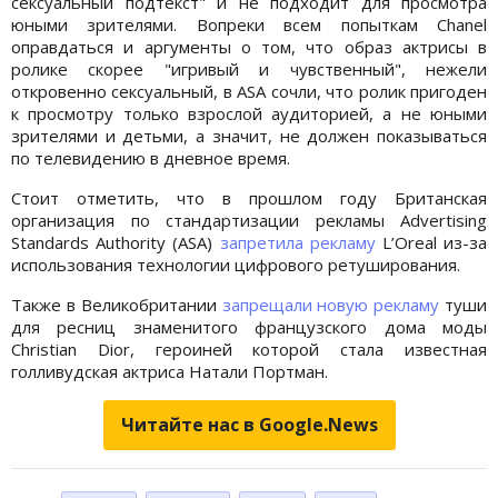
сексуальный подтекст" и не подходит для просмотра
юными зрителями. Вопреки всем попыткам Chanel
оправдаться и аргументы о том, что образ актрисы в
ролике скорее "игривый и чувственный", нежели
откровенно сексуальный, в ASA сочли, что ролик пригоден
к просмотру только взрослой аудиторией, а не юными
зрителями и детьми, а значит, не должен показываться
по телевидению в дневное время.
Стоит отметить, что в прошлом году Британская
организация по стандартизации рекламы Advertising
Standards Authority (ASA)
запретила рекламу
L’Oreal из-за
использования технологии цифрового ретуширования.
Также в Великобритании
запрещали новую рекламу
туши
для ресниц знаменитого французского дома моды
Christian Dior, героиней которой стала известная
голливудская актриса Натали Портман.
Читайте нас в Google.News