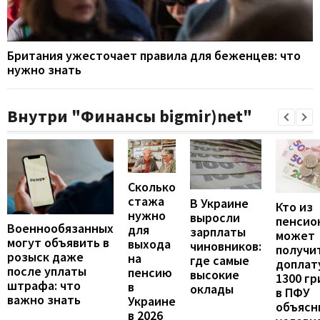
Британия ужесточает правила для беженцев: что
нужно знать
Внутри "Финансы bigmir)net"
Сколько
стажа
В Украине
Кто из
нужно
выросли
пенсио
Военнообязанных
для
зарплаты
может
могут объявить в
выхода
чиновников:
получи
розыск даже
на
где самые
доплат
после уплаты
пенсию
высокие
1300 гр
штрафа: что
в
оклады
в ПФУ
важно знать
Украине
объясн
в 2026