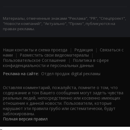
Материалы, отмеченные знаками "Реклама", "PR", "Спецпроект",
"Новости компаний", "Актуально", "Промо", публикуются на
правах рекламы.
Наши контакты и схема проезда
|
Редакция
|
Связаться с
нами
|
Разместить свои видеоматериалы
|
Пользовательское Соглашение
|
Политика в сфере
конфиденциальности и персональных данных
Реклама на сайте:
Отдел продаж digital рекламы
Оставляя комментарий, пожалуйста, помните о том, что
содержание и тон Вашего сообщения могут задеть чувства
реальных людей, непосредственно или косвенно имеющих
отношение к данной новости. Пользователи, которые
нарушают эти правила грубо или систематически, будут
заблокированы.
Полная версия правил
x