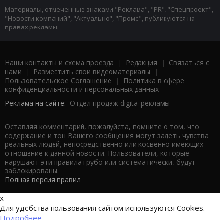
Материалы, отмеченные знаками "Реклама", "PR", "Спецпроект",
"Новости компаний", "Актуально", "Промо", публикуются на
правах рекламы.
Наши контакты и схема проезда
|
Редакция
|
Связаться с
нами
|
Разместить свои видеоматериалы
|
Пользовательское Соглашение
|
Политика в сфере
конфиденциальности и персональных данных
Реклама на сайте:
Отдел продаж digital рекламы
Оставляя комментарий, пожалуйста, помните о том, что
содержание и тон Вашего сообщения могут задеть чувства
реальных людей, непосредственно или косвенно имеющих
отношение к данной новости. Пользователи, которые
нарушают эти правила грубо или систематически, будут
заблокированы.
Полная версия правил
x
Для удобства пользования сайтом используются Cookies.
Подробнее...