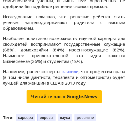
семьепоявился ученый, и лишь 16% опрошенных не
одобрили бы подобное решение своихотпрысков.
Исследование показало, что решение ребенка стать
ученым чащеподдерживают родители с высшим
образованием.
Наиболее позитивно возможность научной карьеры для
своихдетей воспринимают государственные служащие
(88%), домохозяйки (84%) ивоеннослужащие (82%).
Наименее привлекательной эта идея кажется
бизнесменам(26%) и студентам (18%).
Напомним, ранее эксперты
заявили
, что профессия врача
(в том числе дантиста, терапевта и оптометриста) будет
лучшей для женщин в США в 2013 году.
Читайте нас в Google.News
Теги:
карьера
опросы
наука
россияне