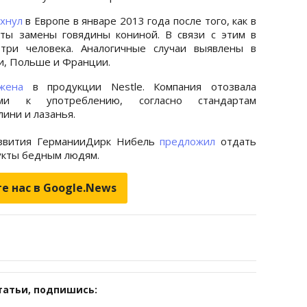
хнул
в Европе в январе 2013 года после того, как в
кты замены говядины кониной. В связи с этим в
три человека. Аналогичные случаи выявлены в
и, Польше и Франции.
жена
в продукции Nestle. Компания отозвала
ыми к употреблению, согласно стандартам
лини и лазанья.
азвития ГерманииДирк Нибель
предложил
отдать
укты бедным людям.
е нас в Google.News
татьи, подпишись: