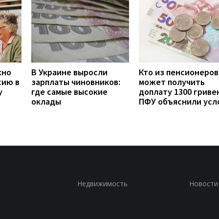
жно
В Украине выросли
Кто из пенсионеров
сию в
зарплаты чиновников:
может получить
у
где самые высокие
доплату 1300 гривен
оклады
ПФУ объяснили усл
Недвижимость
Новости