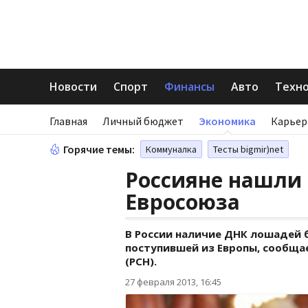
Новости
Спорт
Финансы
Авто
Техн
Главная
Личный бюджет
Экономика
Карьер
Горячие темы:
Коммуналка
Тесты bigmir)net
Россияне нашли 
Евросоюза
В России наличие ДНК лошадей 
поступившей из Европы, сообщае
(РСН).
27 февраля 2013, 16:45