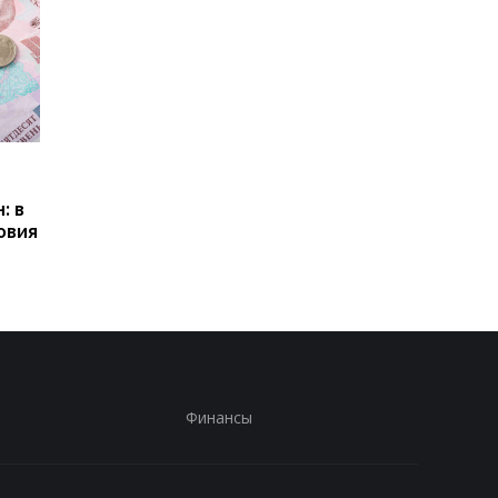
Пенсии для украинцев в
Банки усилили
Польше: кто может
контроль переводов:
: в
получать выплаты
какие операции мог
овия
заблокировать карт
Финансы