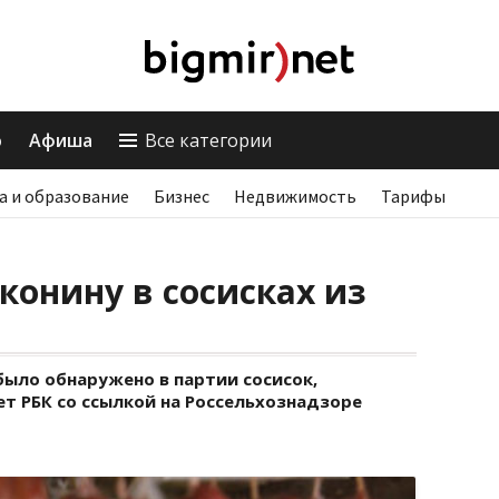
о
Афиша
Все категории
а и образование
Бизнес
Недвижимость
Тарифы
конину в сосисках из
было обнаружено в партии сосисок,
т РБК со ссылкой на Россельхознадзоре