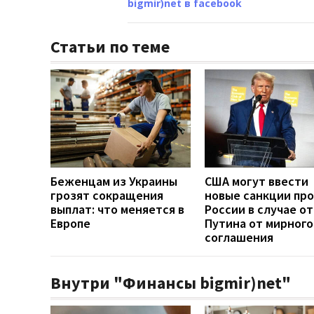
bigmir)net в facebook
Статьи по теме
Беженцам из Украины
США могут ввести
грозят сокращения
новые санкции пр
выплат: что меняется в
России в случае о
Европе
Путина от мирного
соглашения
Внутри "Финансы bigmir)net"