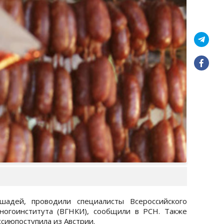
шадей, проводили специалисты Всероссийского
ьногоинститута (ВГНКИ), сообщили в РСН. Также
ссиюпоступила из Австрии.