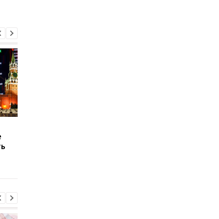
В России растет волна
Россия потеряла
е
конфискаций:
четверть экспорта
ть
экономика слабеет,
пшеницы: названы
бюджет временно
причины
выигрывает