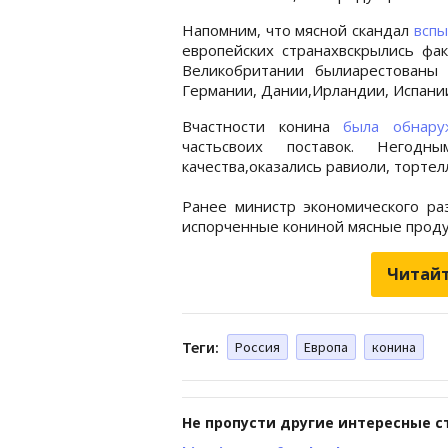
Напомним, что мясной скандал
вспы
европейских странахвскрылись фа
Великобритании былиарестованы 
Германии, Дании,Ирландии, Испани
Вчастности конина
была обнару
частьсвоих поставок. Негодн
качества,оказались равиоли, тортел
Ранее министр экономического р
испорченные кониной мясные прод
Читайт
Теги:
Россия
Европа
конина
Не пропусти другие интересные с