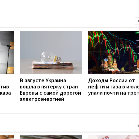
В августе Украина
Доходы России от
отив
вошла в пятерку стран
нефти и газа в июл
тказа
Европы с самой дорогой
упали почти на тре
электроэнергией