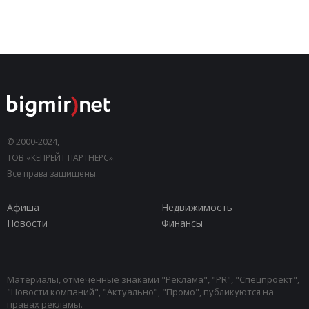
© 2000-2024,
ТОВ «КЕПРЕЙТ ПАРТНЕРС».
Все права защищены.
Афиша
Недвижимость
Новости
Финансы
Материалы, отмеченные знаками "Реклама", "PR", "Спецпроект",
"Новости компаний", "Актуально", "Промо", публикуются на
правах рекламы.