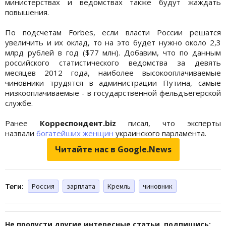
министерствах и ведомствах также будут жаждать
повышения.
По подсчетам Forbes, если власти России решатся
увеличить и их оклад, то на это будет нужно около 2,3
млрд рублей в год ($77 млн). Добавим, что по данным
российского статистического ведомства за девять
месяцев 2012 года, наиболее высокооплачиваемые
чиновники трудятся в администрации Путина, самые
низкооплачиваемые - в государственной фельдъегерской
службе.
Ранее
Корреспондент.biz
писал, что эксперты
назвали
богатейших женщин
украинского парламента.
Читайте нас в Google.News
Теги:
Россия
зарплата
Кремль
чиновник
Не пропусти другие интересные статьи, подпишись: