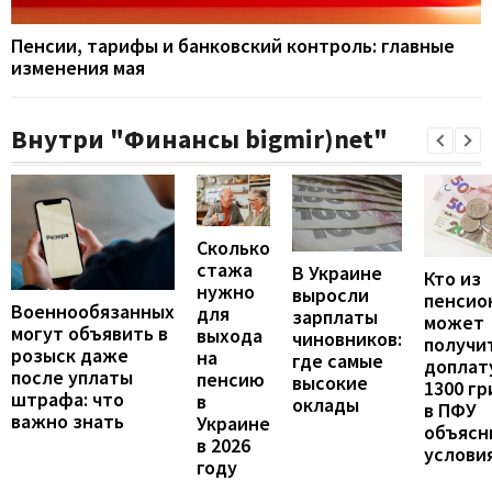
Пенсии, тарифы и банковский контроль: главные
изменения мая
Внутри "Финансы bigmir)net"
Сколько
стажа
В Украине
Кто из
нужно
выросли
пенсио
Военнообязанных
для
зарплаты
может
могут объявить в
выхода
чиновников:
получи
розыск даже
на
где самые
доплат
после уплаты
пенсию
высокие
1300 гр
штрафа: что
в
оклады
в ПФУ
важно знать
Украине
объясн
в 2026
услови
году