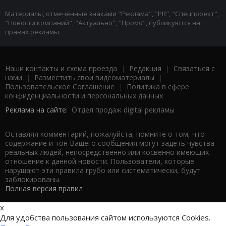
Материалы, отмеченные знаками "Реклама", "PR", "Спецпроект",
"Новости компаний", "Актуально", "Промо", публикуются на
правах рекламы.
Наши контакты и схема проезда
|
Редакция
|
Связаться с
нами
|
Разместить свои видеоматериалы
|
Пользовательское Соглашение
|
Политика в сфере
конфиденциальности и персональных данных
Реклама на сайте:
Отдел продаж digital рекламы
Оставляя комментарий, пожалуйста, помните о том, что
содержание и тон Вашего сообщения могут задеть чувства
реальных людей, непосредственно или косвенно имеющих
отношение к данной новости. Пользователи, которые
нарушают эти правила грубо или систематически, будут
заблокированы.
Полная версия правил
x
Для удобства пользования сайтом используются Cookies.