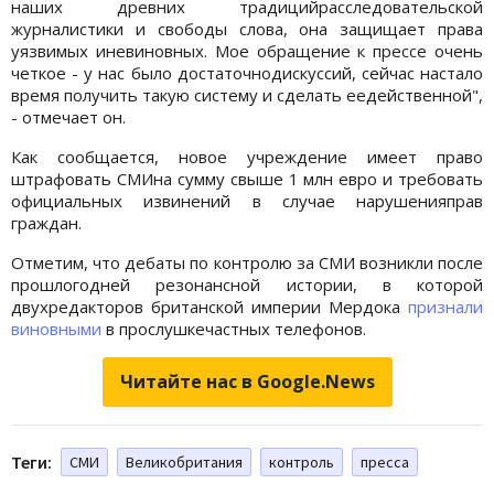
наших древних традицийрасследовательской
журналистики и свободы слова, она защищает права
уязвимых иневиновных. Мое обращение к прессе очень
четкое - у нас было достаточнодискуссий, сейчас настало
время получить такую систему и сделать еедейственной",
- отмечает он.
Как сообщается, новое учреждение имеет право
штрафовать СМИна сумму свыше 1 млн евро и требовать
официальных извинений в случае нарушенияправ
граждан.
Отметим, что дебаты по контролю за СМИ возникли после
прошлогодней резонансной истории, в которой
двухредакторов британской империи Мердока
признали
виновными
в прослушкечастных телефонов.
Читайте нас в Google.News
Теги:
СМИ
Великобритания
контроль
пресса