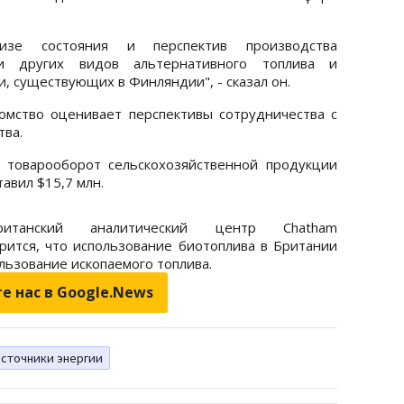
лизе состояния и перспектив производства
 и других видов альтернативного топлива и
 существующих в Финляндии", - сказал он.
омство оценивает перспективы сотрудничества с
тва.
 товарооборот сельскохозяйственной продукции
авил $15,7 млн.
итанский аналитический центр Chatham
рится, что использование биотоплива в Британии
ользование ископаемого топлива.
е нас в Google.News
источники энергии