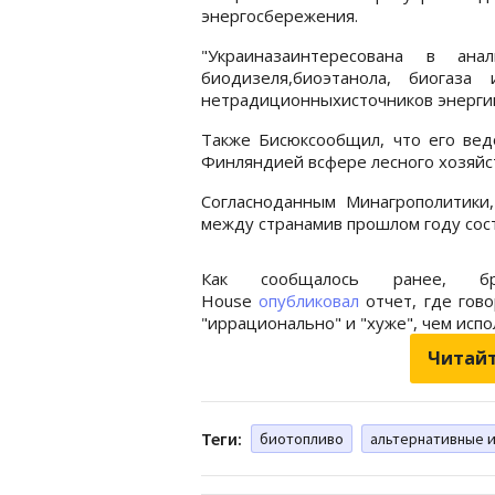
энергосбережения.
"Украиназаинтересована в ана
биодизеля,биоэтанола, биогаза
нетрадиционныхисточников энергии,
Также Бисюксообщил, что его вед
Финляндией всфере лесного хозяйс
Согласноданным Минагрополитики,
между странамив прошлом году сост
Как сообщалось ранее, бр
House
опубликовал
отчет, где гово
"иррационально" и "хуже", чем исп
Читайт
Теги:
биотопливо
альтернативные 