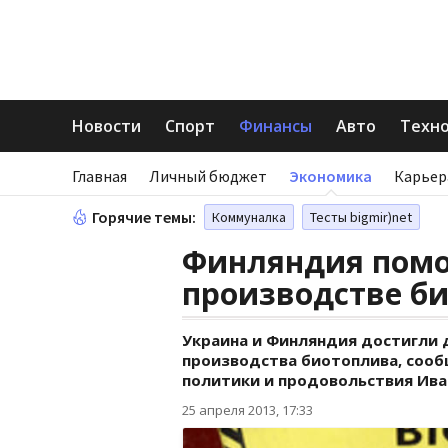
Новости
Спорт
Финансы
Авто
Техн
Главная
Личный бюджет
Экономика
Карьер
Горячие темы:
Коммуналка
Тесты bigmir)net
Финляндия помо
производстве б
Украина и Финляндия достигли 
производства биотоплива, сооб
политики и продовольствия Ива
25 апреля 2013, 17:33