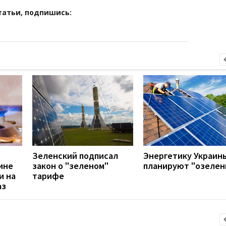
татьи, подпишись:
Зеленский подписал
Энергетику Украин
ине
закон о "зеленом"
планируют "озелен
и на
тарифе
аз