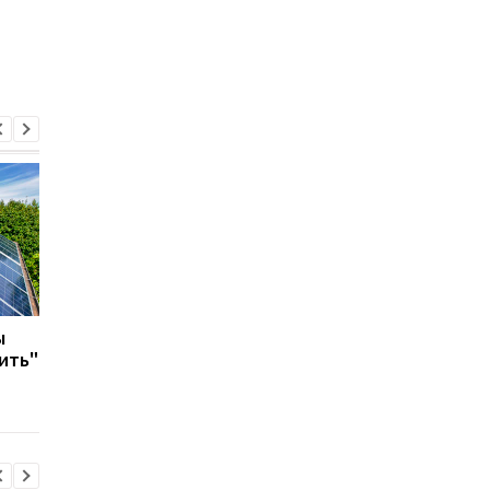
ы
Украинец получил
ЕБРР выделит Украи
ить"
премию от ООН за
200 млн евро на
уникальную
"зеленую" энергети
"солнечную" черепицу