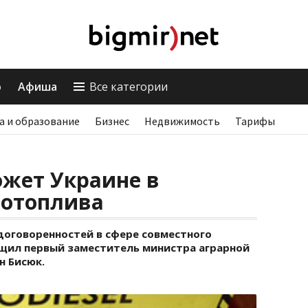
о
Афиша
Все категории
а и образование
Бизнес
Недвижимость
Тарифы
жет Украине в
иотоплива
договоренностей в сфере совместного
щил первый заместитель министра аграрной
н Бисюк.