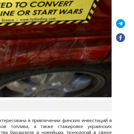
нтересована в привлечении финских инвестиций в
иков топлива, а также стажировке украинских
ства биодизеля и новейших технологий в сфере