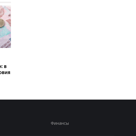
Пенсии для украинцев в
Банки усилили
Польше: кто может
контроль переводов:
: в
получать выплаты
какие операции мог
овия
заблокировать карт
Финансы