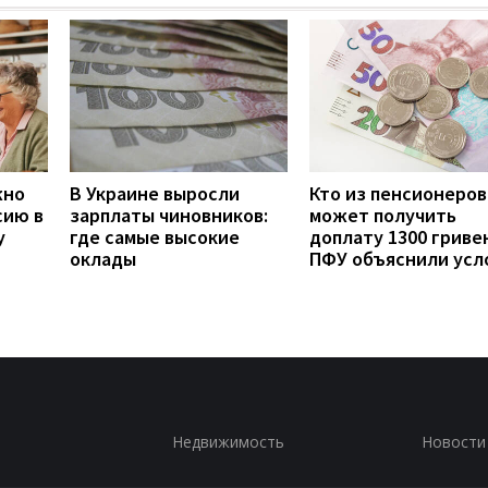
жно
В Украине выросли
Кто из пенсионеров
сию в
зарплаты чиновников:
может получить
у
где самые высокие
доплату 1300 гривен
оклады
ПФУ объяснили усл
Недвижимость
Новости