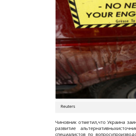
Reuters
Чиновник отметил,что Украина заи
развитие альтернативныхисточн
специалистов по вопросупроизвод