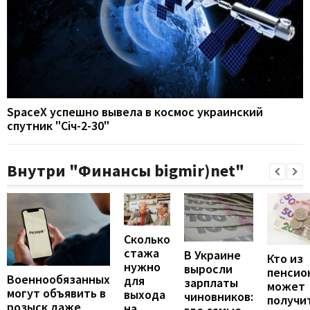
SpaceX успешно вывела в космос украинский
спутник "Січ-2-30"
Внутри "Финансы bigmir)net"
Сколько
стажа
В Украине
Кто из
нужно
выросли
пенсио
Военнообязанных
для
зарплаты
может
могут объявить в
выхода
чиновников:
получи
розыск даже
на