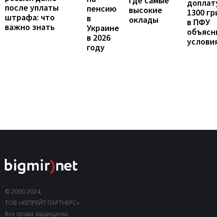
где самые
доплат
после уплаты
пенсию
высокие
1300 гр
штрафа: что
в
оклады
в ПФУ
важно знать
Украине
объясн
в 2026
услови
году
© 2000-2024,
ТОВ «КЕПРЕЙТ ПАРТНЕРС».
Все права защищены.