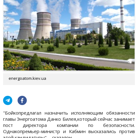
energoatom.kiev.ua
"Бойкопредлагал назначить исполняющим обязанности
главы Энергоатома Данко Билея,который сейчас занимает
пост директора компании по безопасности.
Однакопремьер-министр и Кабмин высказались против
этой кандидатуры", - сказалон.