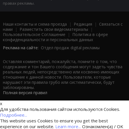
правах рекламы.
Наши контакты и схема проезда
|
Редакция
|
Связаться с
нами
|
Разместить свои видеоматериалы
|
Пользовательское Соглашение
|
Политика в сфере
конфиденциальности и персональных данных
Реклама на сайте:
Отдел продаж digital рекламы
Оставляя комментарий, пожалуйста, помните о том, что
содержание и тон Вашего сообщения могут задеть чувства
реальных людей, непосредственно или косвенно имеющих
отношение к данной новости. Пользователи, которые
нарушают эти правила грубо или систематически, будут
заблокированы.
Полная версия правил
x
Для удобства пользования сайтом используются Cookies.
Подробнее...
This website uses Cookies to ensure you get the best
experience on our website.
Learn more...
Ознакомлен(а) / OK