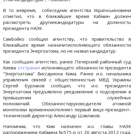
В то жевремя, собеседник агентства Українськіновини
отметил, что в ближайшее время Кабмин должен
рассмотреть другиекандидатуры на должность
президента НАЭК.
СамБойко сообщил агентству, что правительство в
ближайшее время назначитисполняющего обязанности
президента Энергоатома, но не назвал кандидатур.
Как сообщало агентство, ранее Печерский районный суд
Киева
отстранил
исполняющего обязанности президента
"Энергоатома" Виссариона Кима. Ранее и.о. начальника
управления связей с общественностью МВД Украины
Сергей Бурлаков сообщил, что и.о. президента
Энергоатома предъявлено уведомление о подозрении в
превышении служебных
полномочий. Обязанностируководителя атомной
монополии временноисполняет первый вице-президент-
технический директор Александр Шавлаков.
Напомним, что Ким назначен и.о. главы НАЭК
распоряжением Кабмина №575-р от 20 августа 2012 года.