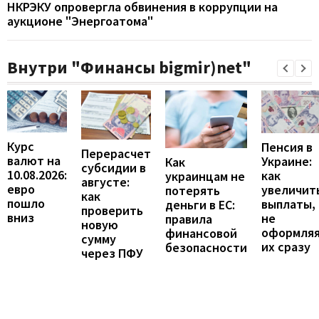
НКРЭКУ опровергла обвинения в коррупции на
аукционе "Энергоатома"
Внутри "Финансы bigmir)net"
Курс
Пенсия в
Перерасчет
валют на
Украине:
Как
субсидии в
10.08.2026:
как
украинцам не
августе:
евро
увеличит
потерять
как
пошло
выплаты,
деньги в ЕС:
проверить
вниз
не
правила
новую
оформля
финансовой
сумму
их сразу
безопасности
через ПФУ