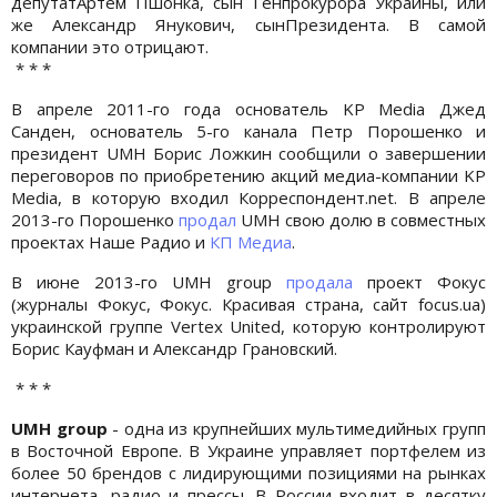
депутатАртем Пшонка, сын Генпрокурора Украины, или
же Александр Янукович, сынПрезидента. В самой
компании это отрицают.
* * *
В апреле 2011-го года основатель KP Media Джед
Санден, основатель 5-го канала Петр Порошенко и
президент UMH Борис Ложкин сообщили о завершении
переговоров по приобретению акций медиа-компании KP
Media, в которую входил Корреспондент.net. В апреле
2013-го Порошенко
продал
UMH свою долю в совместных
проектах Наше Радио и
КП Медиа
.
В июне 2013-го UMH group
продал
а
проект Фокус
(журналы Фокус, Фокус. Красивая страна, сайт focus.ua)
украинской группе Vertex United, которую контролируют
Борис Кауфман и Александр Грановский.
* * *
UMH group
- одна из крупнейших мультимедийных групп
в Восточной Европе. В Украине управляет портфелем из
более 50 брендов с лидирующими позициями на рынках
интернета, радио и прессы. В России входит в десятку