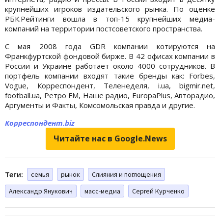
крупнейших игроков издательского рынка. По оценке
РБК.Рейтинги вошла в топ-15 крупнейших медиа-
компаний на территории постсоветского пространства.
С мая 2008 года GDR компании котируются на
Франкфуртской фондовой бирже. В 42 офисах компании в
России и Украине работает около 4000 сотрудников. В
портфель компании входят такие бренды как: Forbes,
Vogue, Корреспондент, Теленеделя, i.ua, bigmir.net,
football.ua, Ретро FM, Наше радио, EuropaPlus, Авторадио,
Аргументы и Факты, Комсомольская правда и другие.
Корреспондент.biz
Читайте нас в Google.News
Теги:
семья
рынок
Слияния и поглощения
Александр Янукович
масс-медиа
Сергей Курченко