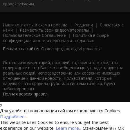
правах рекламы.
Наши контакты и схема проезда
|
Редакция
|
Связаться с
нами
|
Разместить свои видеоматериалы
|
Пользовательское Соглашение
|
Политика в сфере
конфиденциальности и персональных данных
Реклама на сайте:
Отдел продаж digital рекламы
Оставляя комментарий, пожалуйста, помните о том, что
содержание и тон Вашего сообщения могут задеть чувства
реальных людей, непосредственно или косвенно имеющих
отношение к данной новости. Пользователи, которые
нарушают эти правила грубо или систематически, будут
заблокированы.
Полная версия правил
x
Для удобства пользования сайтом используются Cookies.
Подробнее...
This website uses Cookies to ensure you get the best
experience on our website.
Learn more...
Ознакомлен(а) / OK