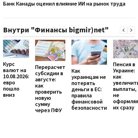
Банк Канады оценил влияние ИИ на рынок труда
Внутри "Финансы bigmir)net"
Курс
Пенсия в
Перерасчет
валют на
Украине:
Как
субсидии в
10.08.2026:
как
украинцам не
августе:
евро
увеличит
потерять
как
пошло
выплаты,
деньги в ЕС:
проверить
вниз
не
правила
новую
оформля
финансовой
сумму
их сразу
безопасности
через ПФУ