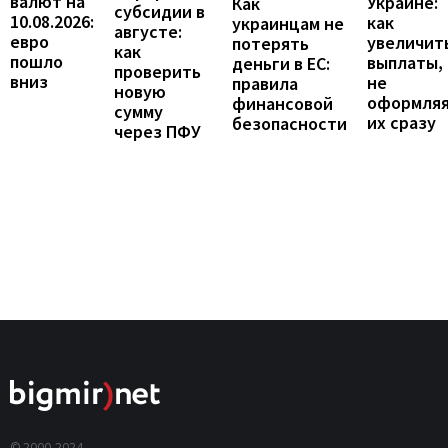
валют на
Украине:
Как
субсидии в
10.08.2026:
как
украинцам не
августе:
евро
увеличит
потерять
как
пошло
выплаты,
деньги в ЕС:
проверить
вниз
не
правила
новую
оформля
финансовой
сумму
их сразу
безопасности
через ПФУ
© 2000-2024,