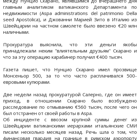
между Нунцио Скарано, являвшимся до вчерашнего дня
главным аналитиком ватиканского Департамента по
недвижимости (Aspa administrations del patrimonio Della
seed Apostolica), и Джованни Марией Зито в Италию из
Швейцарии на частном самолете было ввезено €20 млн
наличными.
Прокуратура выяснила, что эти деньги якобы
принадлежали неким "влиятельным друзьям" Скарано и
что за эту операцию карабинер получил €400 тысяч.
Газета пишет, что Нунцио Скарано имел прозвище
Монсеньор 500, за то что часто расплачивался 500-
евровыми купюрами.
Две недели назад прокуратурой Салерно, где он имеет
приход, в отношении Скарано было возбуждено
расследование по отмыванию €560 тысяч, после чего он
был отстранен от своей работы в Aspa.
Об инциденте с ввозом крупной суммы денег из
Швейцарии ватиканскими иерархами итальянские СМИ
писали несколько месяцев назад. Речь шла о том, что
финансовая гвардия на границе в римском аэропорту