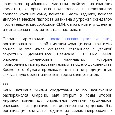
попросила прибывших частным рейсом ватиканских
прелатов, которых она подозревала в нелегальном
провозе крупных сумм, показать багаж. Однако, показав
дипломатические паспорта Ватикана и угрожая скандалом
прилетевшие, как сообщали СМИ, отказались это сделать,
и финансовая гвардия не стала настаивать.
Скарано арестовали
после начала расследования
,
организованного Папой Римским Франциском. Понтифик
пошел на это из-за скандала, связанного с утечкой
секретных документов Ватикана. В них были
описаны финансовые махинации, которые
проворачивались представителями высшего духовенства.
Кроме того, бумаги проливали свет на нетрадиционную
сексуальную ориентацию некоторых священников.
***
Банк Ватикана, чьими средствами не по назначению
распоряжался Скарано, был открыт в годы Второй
мировой войны для управления счетами кардиналов,
епископов, священников и религиозных орденов. Эта
организация считается одним из самых непрозрачных