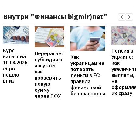
Внутри "Финансы bigmir)net"
Курс
Пенсия в
Перерасчет
валют на
Украине:
Как
субсидии в
10.08.2026:
как
украинцам не
августе:
евро
увеличит
потерять
как
пошло
выплаты,
деньги в ЕС:
проверить
вниз
не
правила
новую
оформля
финансовой
сумму
их сразу
безопасности
через ПФУ