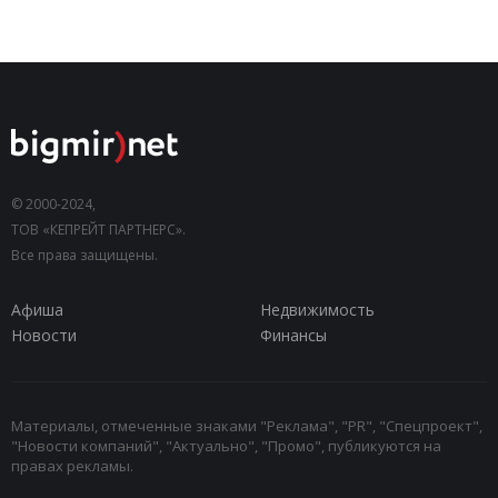
© 2000-2024,
ТОВ «КЕПРЕЙТ ПАРТНЕРС».
Все права защищены.
Афиша
Недвижимость
Новости
Финансы
Материалы, отмеченные знаками "Реклама", "PR", "Спецпроект",
"Новости компаний", "Актуально", "Промо", публикуются на
правах рекламы.