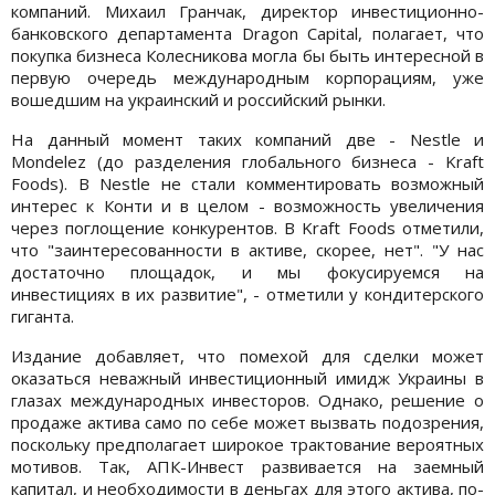
компаний. Михаил Гранчак, директор инвестиционно-
банковского департамента Dragon Capital, полагает, что
покупка бизнеса Колесникова могла бы быть интересной в
первую очередь международным корпорациям, уже
вошедшим на украинский и российский рынки.
На данный момент таких компаний две - Nestle и
Mondelez (до разделения глобального бизнеса - Kraft
Foods). В Nestle не стали комментировать возможный
интерес к Конти и в целом - возможность увеличения
через поглощение конкурентов. В Kraft Foods отметили,
что "заинтересованности в активе, скорее, нет". "У нас
достаточно площадок, и мы фокусируемся на
инвестициях в их развитие", - отметили у кондитерского
гиганта.
Издание добавляет, что помехой для сделки может
оказаться неважный инвестиционный имидж Украины в
глазах международных инвесторов. Однако, решение о
продаже актива само по себе может вызвать подозрения,
поскольку предполагает широкое трактование вероятных
мотивов. Так, АПК-Инвест развивается на заемный
капитал, и необходимости в деньгах для этого актива, по-