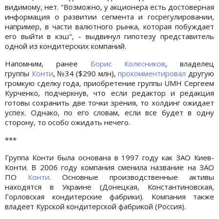
видимому, нет. "Возможно, у акционера есть достоверная
информация о развитии сегмента и госрегулировании,
например, в части валютного рынка, которая побуждает
его выйти в кэш", - выдвинул гипотезу представитель
одной из кондитерских компаний.
Напомним, ранее
Борис Колесников
, владелец
группы
Конти
, №34 ($290 млн),
прокомментировал
другую
громкую сделку года, приобретение группы UMH Сергеем
Курченко, подчеркнув, что если редактор и редакция
готовы сохранить две точки зрения, то холдинг ожидает
успех. Однако, по его словам, если все будет в одну
сторону, то особо ожидать нечего.
***
Группа Конти была основана в 1997 году как ЗАО Киев-
Конти. В 2006 году компания сменила название на ЗАО
ПО
Конти
. Основные производственные активы
находятся в Украине (Донецкая, Константиновская,
Горловская кондитерские фабрики). Компания также
владеет Курской кондитерской фабрикой (Россия).