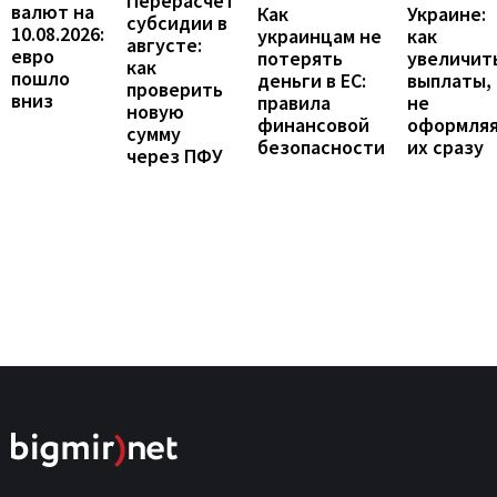
Перерасчет
валют на
Украине:
Как
субсидии в
10.08.2026:
как
украинцам не
августе:
евро
увеличит
потерять
как
пошло
выплаты,
деньги в ЕС:
проверить
вниз
не
правила
новую
оформля
финансовой
сумму
их сразу
безопасности
через ПФУ