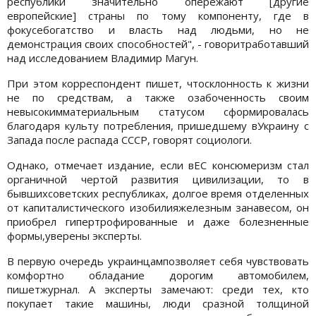
республики значительно опережают [другие
европейские] страны по тому компоненту, где в
фокусебогатство и власть над людьми, но не
демонстрация своих способностей", - говоритработавший
над исследованием Владимир Магун.
При этом корреспондент пишет, чтосклонность к жизни
не по средствам, а также озабоченность своим
невысокимматериальным статусом сформировалась
благодаря культу потребления, пришедшему вУкраину с
Запада после распада СССР, говорят социологи.
Однако, отмечает издание, если вЕС консюмеризм стал
органичной чертой развития цивилизации, то в
бывшихсоветских республиках, долгое время отделенных
от капиталистического изобилияжелезным занавесом, он
приобрел гипертрофированные и даже болезненные
формы,уверены эксперты.
В первую очередь украинцампозволяет себя чувствовать
комфортно обладание дорогим автомобилем,
пишетжурнал. А эксперты замечают: среди тех, кто
покупает такие машины, люди сразной толщиной