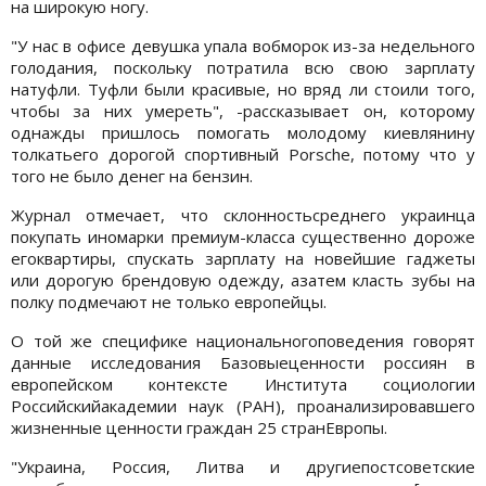
на широкую ногу.
"У нас в офисе девушка упала вобморок из-за недельного
голодания, поскольку потратила всю свою зарплату
натуфли. Туфли были красивые, но вряд ли стоили того,
чтобы за них умереть", -рассказывает он, которому
однажды пришлось помогать молодому киевлянину
толкатьего дорогой спортивный Porsche, потому что у
того не было денег на бензин.
Журнал отмечает, что склонностьсреднего украинца
покупать иномарки премиум-класса существенно дороже
егоквартиры, спускать зарплату на новейшие гаджеты
или дорогую брендовую одежду, азатем класть зубы на
полку подмечают не только европейцы.
О той же специфике национальногоповедения говорят
данные исследования Базовыеценности россиян в
европейском контексте Института социологии
Российскийакадемии наук (РАН), проанализировавшего
жизненные ценности граждан 25 странЕвропы.
"Украина, Россия, Литва и другиепостсоветские