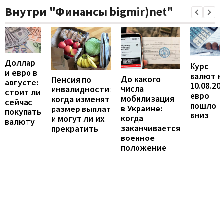
Внутри "Финансы bigmir)net"
Доллар
Курс
и евро в
валют 
До какого
Пенсия по
августе:
10.08.2
числа
инвалидности:
стоит ли
евро
мобилизация
когда изменят
сейчас
пошло
в Украине:
размер выплат
покупать
вниз
когда
и могут ли их
валюту
заканчивается
прекратить
военное
положение