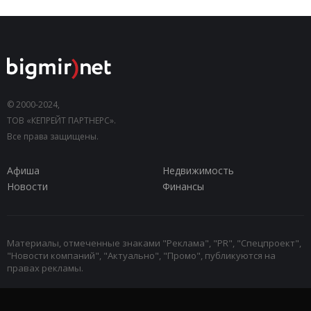
© 2000-2024,
ТОВ «КЕПРЕЙТ ПАРТНЕРС».
Все права защищены.
Афиша
Недвижимость
Новости
Финансы
Материалы, отмеченные знаками "Реклама", "PR", "Спецпроект",
"Новости компаний", "Актуально", "Промо", публикуются на
правах рекламы.