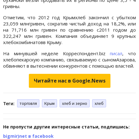
гривны.
Отметим, что 2012 год Крымхлеб закончил с убытком
23,059 млнгривен, сократив чистый доход на 18,2%, или
на 71,716 млн гривен по сравнению с2011 годом до
322,247 млн гривен. Компания объединяет 9 крупных
хлебокомбинатовв Крыму.
На минувшей неделе Корреспондент.biz
писал
, что
хлебопекарскую компанию, связываемую с сыномАзарова,
обвиняют в вытеснении конкурентов с помощью властей.
Читайте нас в Google.News
Теги:
торговля
Крым
хлеб и зерно
хлеб
Не пропусти другие интересные статьи, подпишись:
bigmir)net в facebook