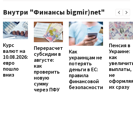
Внутри "Финансы bigmir)net"
Курс
Пенсия в
Перерасчет
валют на
Украине:
Как
субсидии в
10.08.2026:
как
украинцам не
августе:
евро
увеличит
потерять
как
пошло
выплаты,
деньги в ЕС:
проверить
вниз
не
правила
новую
оформля
финансовой
сумму
их сразу
безопасности
через ПФУ