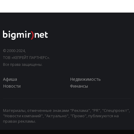
© 2000-2024,
ТОВ «КЕПРЕЙТ ПАРТНЕРС».
Все права защищены.
Афиша
Недвижимость
Новости
Финансы
Материалы, отмеченные знаками "Реклама", "PR", "Спецпроект",
"Новости компаний", "Актуально", "Промо", публикуются на
правах рекламы.