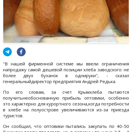
"В нашей фирменной системе мы ввели ограничения
напродажу самой дешевой позиции хлеба заводского: не
более двух буханок в однируки", - сказал
генеральныйдиректор предприятия Андрей Редька.
По его словам, за счет Крымхлеба пытаются
получитьнеобоснованную прибыль оптовики, особенно
это характерно для курортного сезона,когда потребности
в хлебе на полуострове увеличиваются из-за приезда
туристов.
Он сообщил, что оптовики пытались закупать по 40-50
буханоки везли продавать их в регионы по цене 3,5 - 4