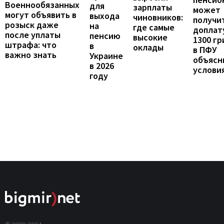
Военнообязанных
для
зарплаты
может
могут объявить в
выхода
чиновников:
получи
розыск даже
на
где самые
доплат
после уплаты
пенсию
высокие
1300 гр
штрафа: что
в
оклады
в ПФУ
важно знать
Украине
объясн
в 2026
услови
году