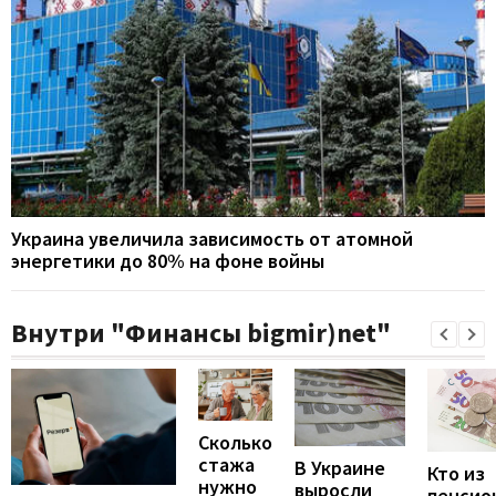
Украина увеличила зависимость от атомной
энергетики до 80% на фоне войны
Внутри "Финансы bigmir)net"
Сколько
стажа
В Украине
Кто из
нужно
выросли
пенсио