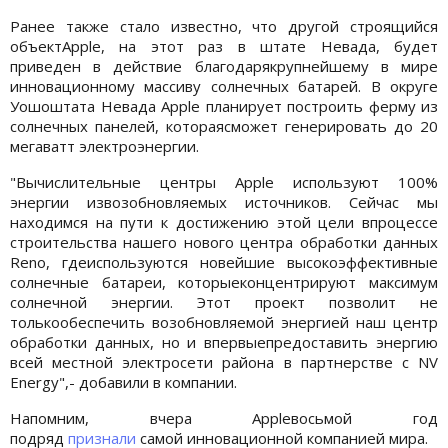
Ранее также стало известно, что другой строящийся
объектApple, на этот раз в штате Невада, будет
приведен в действие благодарякрупнейшему в мире
инновационному массиву солнечных батарей. В округе
Уошоштата Невада Apple планирует построить ферму из
солнечных панелей, котораясможет генерировать до 20
мегаватт электроэнергии.
"Вычислительные центры Apple используют 100%
энергии извозобновляемых источников. Сейчас мы
находимся на пути к достижению этой цели впроцессе
строительства нашего нового центра обработки данных
Reno, гдеиспользуются новейшие высокоэффективные
солнечные батареи, которыеконцентрируют максимум
солнечной энергии. Этот проект позволит не
толькообеспечить возобновляемой энергией наш центр
обработки данных, но и впервыепредоставить энергию
всей местной электросети района в партнерстве с NV
Energy",- добавили в компании.
Напомним, вчера Appleвосьмой год
подряд
признали
самой инновационной компанией мира.