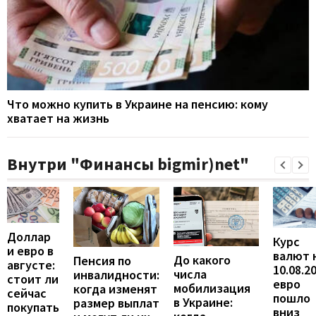
Что можно купить в Украине на пенсию: кому
хватает на жизнь
Внутри "Финансы bigmir)net"
Доллар
Курс
и евро в
валют 
До какого
Пенсия по
августе:
10.08.2
числа
инвалидности:
стоит ли
евро
мобилизация
когда изменят
сейчас
пошло
в Украине:
размер выплат
покупать
вниз