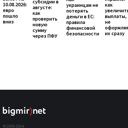
субсидии в
10.08.2026:
как
украинцам не
августе:
евро
увеличит
потерять
как
пошло
выплаты,
деньги в ЕС:
проверить
вниз
не
правила
новую
оформля
финансовой
сумму
их сразу
безопасности
через ПФУ
© 2000-2024,