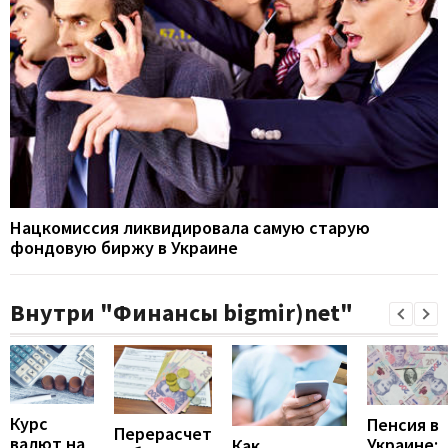
Нацкомиссия ликвидировала самую старую
фондовую биржу в Украине
Внутри "Финансы bigmir)net"
Курс
Пенсия в
Перерасчет
валют на
Украине:
Как