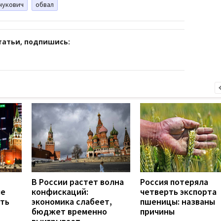
нукович
обвал
татьи, подпишись:
В России растет волна
Россия потеряла
ле
конфискаций:
четверть экспорта
еть
экономика слабеет,
пшеницы: названы
бюджет временно
причины