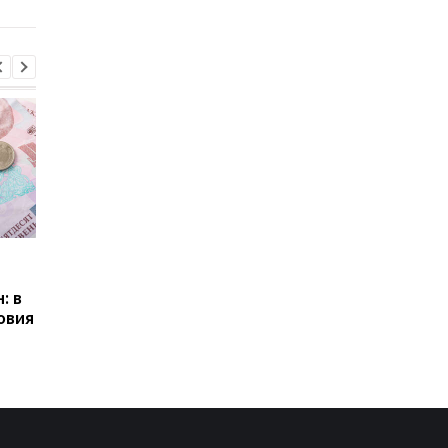
Пенсии для украинцев в
Банки усилили
Польше: кто может
контроль переводов:
: в
получать выплаты
какие операции мог
овия
заблокировать карт