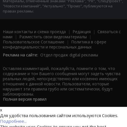
Материалы, отмеченные знаками "Реклама", "PR", "Спецпроект",
"Новости компаний", "Актуально", "Промо", публикуются на
правах рекламы.
Наши контакты и схема проезда
|
Редакция
|
Связаться с
нами
|
Разместить свои видеоматериалы
|
Пользовательское Соглашение
|
Политика в сфере
конфиденциальности и персональных данных
Реклама на сайте:
Отдел продаж digital рекламы
Оставляя комментарий, пожалуйста, помните о том, что
содержание и тон Вашего сообщения могут задеть чувства
реальных людей, непосредственно или косвенно имеющих
отношение к данной новости. Пользователи, которые
нарушают эти правила грубо или систематически, будут
заблокированы.
Полная версия правил
x
Для удобства пользования сайтом используются Cookies.
Подробнее...
This website uses Cookies to ensure you get the best