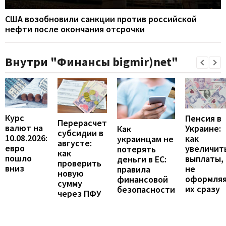
США возобновили санкции против российской
нефти после окончания отсрочки
Внутри "Финансы bigmir)net"
Курс
Пенсия в
Перерасчет
валют на
Украине:
Как
субсидии в
10.08.2026:
как
украинцам не
августе:
евро
увеличит
потерять
как
пошло
выплаты,
деньги в ЕС:
проверить
вниз
не
правила
новую
оформля
финансовой
сумму
их сразу
безопасности
через ПФУ