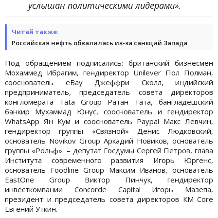
услышан политическими лидерами».
Читай также:
Российская нефть обвалилась из-за санкций Запада
Под обращением подписались: британский бизнесмен
Мохаммед Ибрагим, гендиректор Unilever Пол Полман,
сооснователь eBay Джеффри Сколл, индийский
предприниматель, председатель совета директоров
конгломерата Tata Group Ратан Тата, бангладешский
банкир Мухаммад Юнус, сооснователь и гендиректор
WhatsApp Ян Кум и сооснователь Paypal Макс Левчин,
гендиректор группы «Связной» Денис Людковский,
основатель Novikov Group Аркадий Новиков, основатель
группы «Рольф» – депутат Госдумы Сергей Петров, глава
Института современного развития Игорь Юргенс,
основатель Foodline Group Максим Иванов, основатель
EastOne Group Виктор Пинчук, гендиректор
инвесткомпании Concorde Capital Игорь Мазепа,
президент и председатель совета директоров КM Core
Евгений Уткин.