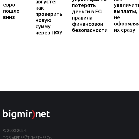
августе:
евро
увеличит
потерять
как
пошло
выплаты,
деньги в ЕС:
проверить
вниз
не
правила
новую
оформля
финансовой
сумму
их сразу
безопасности
через ПФУ
© 2000-2024,
ТОВ «КЕПРЕЙТ ПАРТНЕРС».