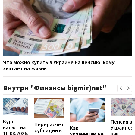
Что можно купить в Украине на пенсию: кому
хватает на жизнь
Внутри "Финансы bigmir)net"
Курс
Пенсия в
Перерасчет
валют на
Украине:
Как
субсидии в
10.08.2026:
как
украинцам не