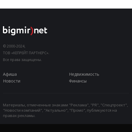
© 2000-2024,
ТОВ «КЕПРЕЙТ ПАРТНЕРС».
Все права защищены.
Афиша
Недвижимость
Новости
Финансы
Материалы, отмеченные знаками "Реклама", "PR", "Спецпроект",
"Новости компаний", "Актуально", "Промо", публикуются на
правах рекламы.