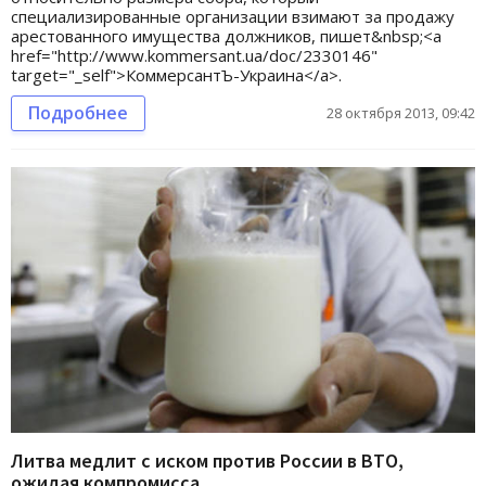
специализированные организации взимают за продажу
арестованного имущества должников, пишет&nbsp;<a
href="http://www.kommersant.ua/doc/2330146"
target="_self">КоммерсантЪ-Украина</a>.
Подробнее
28 октября 2013, 09:42
Литва медлит с иском против России в ВТО,
ожидая компромисса