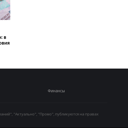
Пенсии для украинцев в
Банки усилили
Польше: кто может
контроль переводов:
: в
получать выплаты
какие операции мог
овия
заблокировать карт
Финансы
аний", "Актуально", "Промо", публикуются на правах