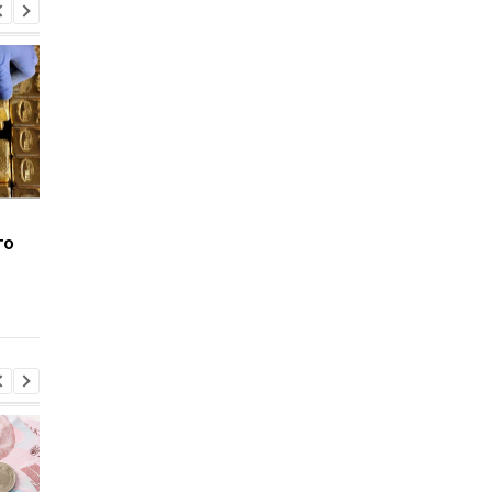
США могут ввести
Рекордное падение 
го
новые санкции против
12 лет: цены на золо
России в случае отказа
обрушились
Путина от мирного
соглашения