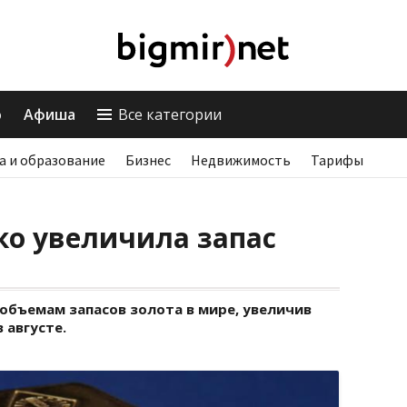
о
Афиша
Все категории
а и образование
Бизнес
Недвижимость
Тарифы
ко увеличила запас
 объемам запасов золота в мире, увеличив
в августе.