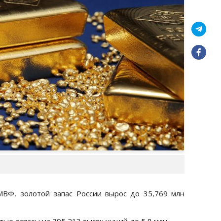
МВФ, золотой запас России вырос до 35,769 млн
тые запасы на 795,213 тысяч унций до 5,8 млн.