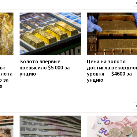
Золото впервые
Цена на золото
ы:
превысило $5 000 за
достигла рекордно
олота
унцию
уровня — $4600 за
о за
унцию
s