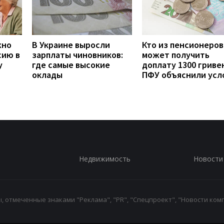
жно
В Украине выросли
Кто из пенсионеров
сию в
зарплаты чиновников:
может получить
у
где самые высокие
доплату 1300 гривен
оклады
ПФУ объяснили усл
Недвижимость
Новости
 отмеченные знаками "Реклама", "PR", "Спецпроект", "Новости комп