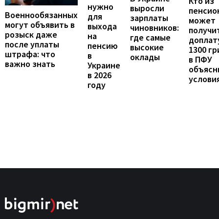
Кто из
нужно
выросли
пенсио
Военнообязанных
для
зарплаты
может
могут объявить в
выхода
чиновников:
получи
розыск даже
на
где самые
доплат
после уплаты
пенсию
высокие
1300 гр
штрафа: что
в
оклады
в ПФУ
важно знать
Украине
объясн
в 2026
услови
году