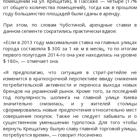
помещений на ул. Крещатик), в Пассаже — четыре (17%
от общего количества помещений), тогда как в прошлом
году большинство площадей были сданы в аренду.
При этом, по словам Чуботиной, арендные ставки в
данном сегменте сократились практически вдвое.
«Если в 2013 году максимальная ставка на главных улицах
города составляла $ 300 за 1 кв. м в месяц, то по итогам
первого полугодия 2014-го она уже находилась на уровне
$ 180», — отмечает она.
«Я предполагаю, что ситуация в стрит-ретейле не
изменится в краткосрочной перспективе ввиду снижения
потребительской активности и переноса выхода новых
брендов на украинский рынок. Кроме того, за последний
год популярность шопинга на главной улице Киева
значительно снизилась, и у жителей столицы
сформировались новые предпочтения относительно мест
совершения покупок. Также не следует забывать и о
существенном уменьшении турпотока. Для того чтобы
вернуть Крещатику былую славу главной торговой улицы,
потребуется время», — говорит Носаченко.