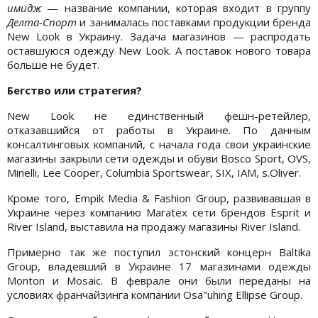
имидж
— название компании, которая входит в группу
Делта-Спорт
и занималась поставками продукции бренда
New Look в Украину. Задача магазинов — распродать
оставшуюся одежду New Look. А поставок нового товара
больше не будет.
Бегство или стратегия?
New Look не единственный фешн-ретейлер,
отказавшийся от работы в Украине. По данным
консалтинговых компаний, с начала года свои украинские
магазины закрыли сети одежды и обуви Bosco Sport, OVS,
Minelli, Lee Cooper, Columbia Sportswear, SIX, IAM, s.Oliver.
Кроме того, Empik Media & Fashion Group, развивавшая в
Украине через компанию Maratex сети брендов Esprit и
River Island, выставила на продажу магазины River Island.
Примерно так же поступил эстонский концерн Baltika
Group, владевший в Украине 17 магазинами одежды
Monton и Mosaic. В феврале они были переданы на
условиях франчайзинга компании Osa"uhing Ellipse Group.