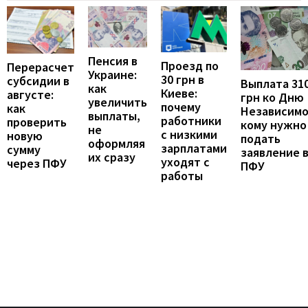
Пенсия в
Проезд по
Перерасчет
Украине:
30 грн в
субсидии в
Выплата 31
как
Киеве:
августе:
грн ко Дню
увеличить
почему
как
Независимо
выплаты,
работники
проверить
кому нужно
не
с низкими
новую
подать
оформляя
зарплатами
сумму
заявление 
их сразу
уходят с
через ПФУ
ПФУ
работы