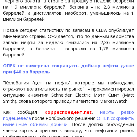
"черного золота" в стране за прошлую неделю возросли
на 1,9 миллиона баррелей, бензина – на 2,8 миллиона
баррелей, а дистиллятов, наоборот, уменьшилось на 1
миллион баррелей.
Позже сегодня статистику по запасам в США опубликует
Минэнерго страны. Ожидается, что по данным ведомства
запасы нефти за неделю снизились на 2,36 миллиона
баррелей, а бензина – возросли на 1,78 миллиона
баррелей.
ОПЕК не намерена сокращать добычу нефти даже
при $40 за баррель
"Колебания (цен на нефть), которые мы наблюдали,
отражают волатильность на рынке", – прокомментировал
ситуацию аналитик Schneider Electric Мэтт Смит (Matt
Smith), слова которого приводит агентство MarketWatch.
Как сообщал
Корреспондент.net
,
нефть резко
подешевела
после ноябрьского решения
ОПЕК сохранить
нынешние объемы добычи
. После долгих обсуждений
члены картеля пришли к выводу, что нефтяной рынок
стабилизируется без влияния извне.