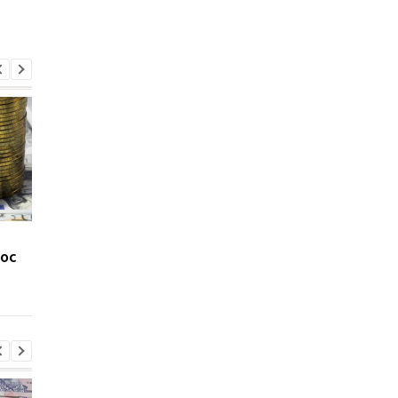
Рост ВВП Украины
В Минэкономики
рос
ускорился:
заявили о росте
Минэкономики назвало
зарплат в Украине
причину