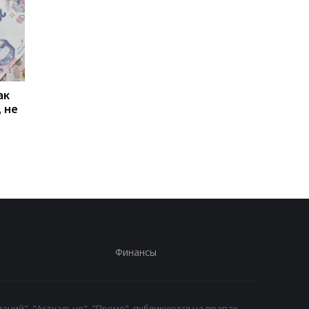
ак
Проезд по 30 грн в
Выплата 3100 грн ко
 не
Киеве: почему
Дню Независимости
работники с низкими
кому нужно подать
зарплатами уходят с
заявление в ПФУ
работы
Финансы
аний", "Актуально", "Промо", публикуются на правах