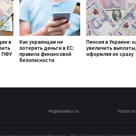
дии в
Как украинцам не
Пенсия в Украине: к
рить
потерять деньги в ЕС:
увеличить выплаты,
з ПФУ
правила финансовой
оформляя их сразу
безопасности
Недвижимость
Новости
 отмеченные знаками "Реклама", "PR", "Спецпроект", "Новости комп