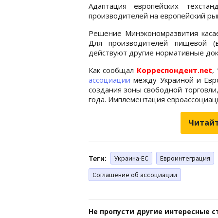
Адаптация европейских техстан
производителей на европейский ры
Решение Минэкономразвития касае
Для производителей пищевой (в
действуют другие нормативные док
Как сообщал
Корреспондент.net
,
ассоциации
между Украиной и Евро
создания зоны свободной торговли,
года. Имплементация евроассоциаци
Читайт
Теги:
Украина-ЕС
Евроинтеграция
Соглашение об ассоциации
Не пропусти другие интересные с