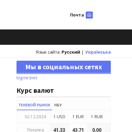
Почта
Искать
Язык сайта:
Русский
|
Українська
Мы в социальных сетях
bigmir)net
Курс валют
ТЕНЕВОЙ РЫНОК
НБУ
02.12.2024
1 USD
1 EUR
1 RUB
41.33
43.71
0.00
Покупка