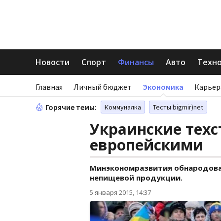
Новости
Спорт
Финансы
Авто
Техн
Главная
Личный бюджет
Экономика
Карьер
Горячие темы:
Коммуналка
Тесты bigmir)net
Украинские тех
европейскими
Минэкономразвития обнародова
непищевой продукции.
5 января 2015, 14:37