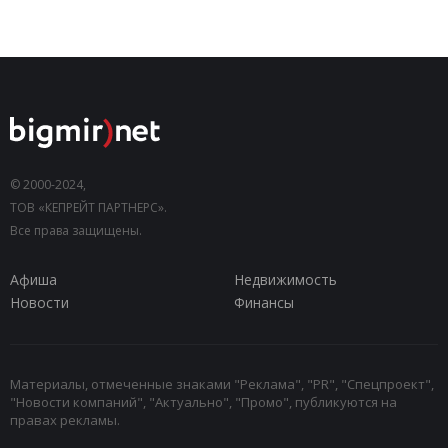
© 2000-2024,
ТОВ «КЕПРЕЙТ ПАРТНЕРС».
Все права защищены.
Афиша
Недвижимость
Новости
Финансы
Материалы, отмеченные знаками "Реклама", "PR", "Спецпроект",
"Новости компаний", "Актуально", "Промо", публикуются на
правах рекламы.