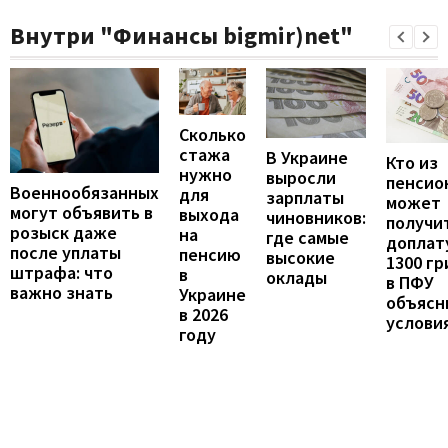
Внутри "Финансы bigmir)net"
Сколько
стажа
В Украине
Кто из
нужно
выросли
пенсио
Военнообязанных
для
зарплаты
может
могут объявить в
выхода
чиновников:
получи
розыск даже
на
где самые
доплат
после уплаты
пенсию
высокие
1300 гр
штрафа: что
в
оклады
в ПФУ
важно знать
Украине
объясн
в 2026
услови
году