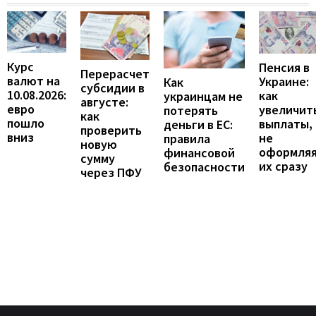
Курс
Пенсия в
Перерасчет
валют на
Украине:
Как
субсидии в
10.08.2026:
как
украинцам не
августе:
евро
увеличит
потерять
как
пошло
выплаты,
деньги в ЕС:
проверить
вниз
не
правила
новую
оформля
финансовой
сумму
их сразу
безопасности
через ПФУ